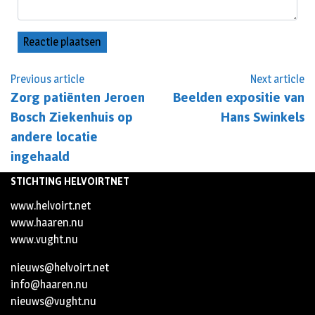
Previous article
Next article
Zorg patiënten Jeroen
Beelden expositie van
Bosch Ziekenhuis op
Hans Swinkels
andere locatie
ingehaald
STICHTING HELVOIRTNET
www.helvoirt.net
www.haaren.nu
www.vught.nu
nieuws@helvoirt.net
info@haaren.nu
nieuws@vught.nu