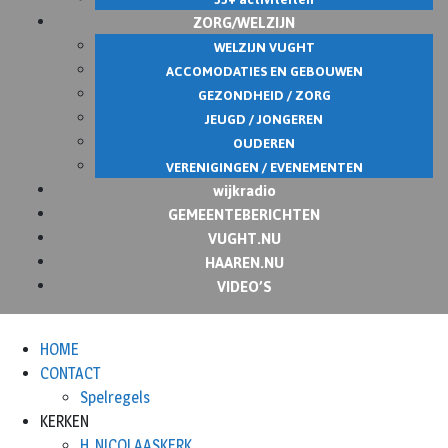
ZORG/WELZIJN
WELZIJN VUGHT
ACCOMODATIES EN GEBOUWEN
GEZONDHEID / ZORG
JEUGD / JONGEREN
OUDEREN
VERENIGINGEN / EVENEMENTEN
wijkradio
GEMEENTEBERICHTEN
VUGHT.NU
HAAREN.NU
VIDEO’S
HOME
CONTACT
Spelregels
KERKEN
H. NICOLAASKERK