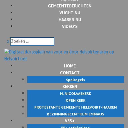
GEMEENTEBERICHTEN
VUGHT.NU
HAAREN.NU
VIDEO’S
x
HOME
CONTACT
Spelregels
KERKEN
H. NICOLAASKERK
OPEN KERK
PROTESTANTE GEMEENTE HELEVOIRT-HAAREN
BEZINNINGSCENTRUM EMMAUS
V55+
55+ activiteiten