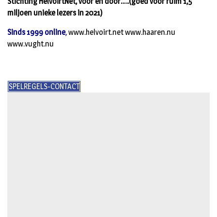
Stichting HelvoirtNet, voor en door…..(goed voor ruim 1,5
miljoen unieke lezers in 2021)
Sinds 1999 online
,
www.helvoirt.net www.haaren.nu
www.vught.nu
SPELREGELS-CONTACT