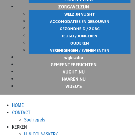
ZORG/WELZIJN
WELZIJN VUGHT
ACCOMODATIES EN GEBOUWEN
GEZONDHEID / ZORG
JEUGD / JONGEREN
OUDEREN
VERENIGINGEN / EVENEMENTEN
wijkradio
GEMEENTEBERICHTEN
VUGHT.NU
HAAREN.NU
VIDEO’S
HOME
CONTACT
Spelregels
KERKEN
H. NICOLAASKERK