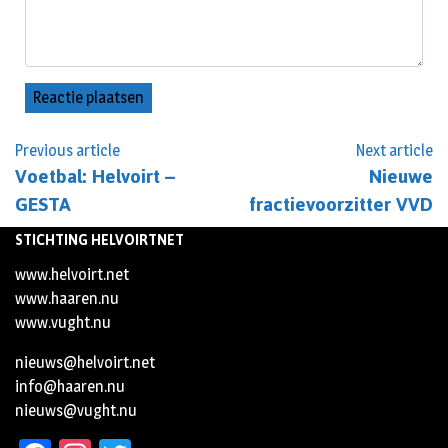
Previous article
Next article
Voetbal: Helvoirt –
Nieuwe
GESTA
fractievoorzitter VVD
STICHTING HELVOIRTNET
www.helvoirt.net
www.haaren.nu
www.vught.nu
nieuws@helvoirt.net
info@haaren.nu
nieuws@vught.nu