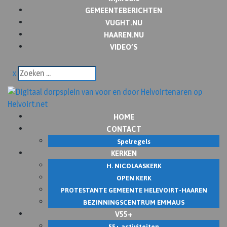
GEMEENTEBERICHTEN
VUGHT.NU
HAAREN.NU
VIDEO’S
x
HOME
CONTACT
Spelregels
KERKEN
H. NICOLAASKERK
OPEN KERK
PROTESTANTE GEMEENTE HELEVOIRT-HAAREN
BEZINNINGSCENTRUM EMMAUS
V55+
55+ activiteiten