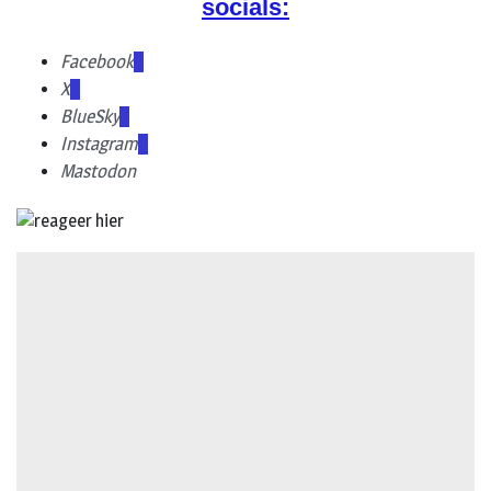
socials:
Facebook
X
BlueSky
Instagram
Mastodon