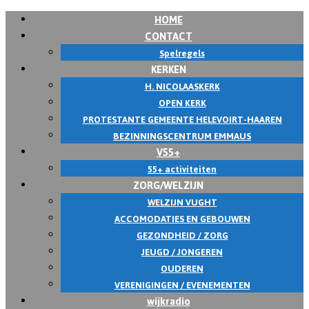
HOME
Skip
CONTACT
to
Spelregels
content
KERKEN
H. NICOLAASKERK
OPEN KERK
PROTESTANTE GEMEENTE HELEVOIRT-HAAREN
BEZINNINGSCENTRUM EMMAUS
V55+
55+ activiteiten
ZORG/WELZIJN
WELZIJN VUGHT
ACCOMODATIES EN GEBOUWEN
GEZONDHEID / ZORG
JEUGD / JONGEREN
OUDEREN
VERENIGINGEN / EVENEMENTEN
wijkradio