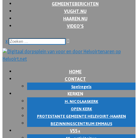
GEMEENTEBERICHTEN
VUGHT.NU
HAAREN.NU
VIDEO’S
x
HOME
CONTACT
Spelregels
KERKEN
H. NICOLAASKERK
OPEN KERK
PROTESTANTE GEMEENTE HELEVOIRT-HAAREN
BEZINNINGSCENTRUM EMMAUS
V55+