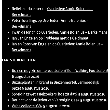
Nelleke de bresser
op
Overleden: Annie Bolenius –
Berkelmans
Peter Tuerlings
op
Overleden: Annie Bolenius –
Berkelmans
Twan de Jongh
op
Overleden: Annie Bolenius – Berkelmans
Jan van Engelen
op
Probleem met de Geldmaat
Jan en Roos van Engelen
op
Overleden: Annie Bolenius –
Berkelmans
LAATSTE BERICHTEN
60+ en nog zin om te voetballen? Kom Walking Footballen!
6 augustus 2026
Buxusplanten in brand in Biezenmortel, vermoedelijk
opzet
6 augustus 2026
Spreidingswet asielzoekers: hoe zit dat?
5 augustus 2026
Bericht voor de leden van Vereniging 55+
5 augustus 2026
Valse collecte KVW
5 augustus 2026