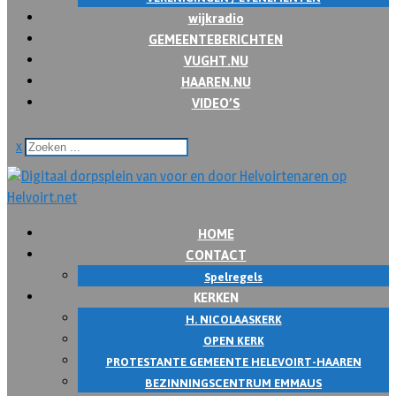
wijkradio
GEMEENTEBERICHTEN
VUGHT.NU
HAAREN.NU
VIDEO’S
x
HOME
CONTACT
Spelregels
KERKEN
H. NICOLAASKERK
OPEN KERK
PROTESTANTE GEMEENTE HELEVOIRT-HAAREN
BEZINNINGSCENTRUM EMMAUS