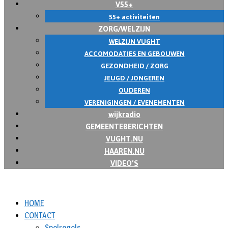
V55+
55+ activiteiten
ZORG/WELZIJN
WELZIJN VUGHT
ACCOMODATIES EN GEBOUWEN
GEZONDHEID / ZORG
JEUGD / JONGEREN
OUDEREN
VERENIGINGEN / EVENEMENTEN
wijkradio
GEMEENTEBERICHTEN
VUGHT.NU
HAAREN.NU
VIDEO’S
HOME
CONTACT
Spelregels