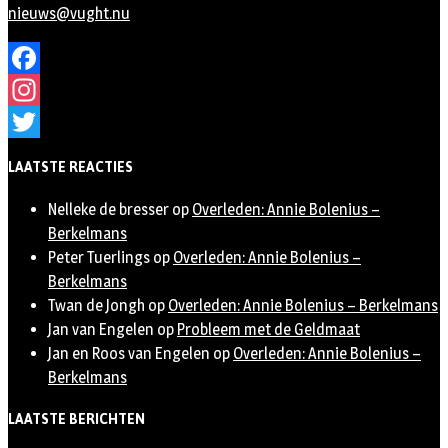
nieuws@vught.nu
Facebook
Instagram
Twitter
LAATSTE REACTIES
Nelleke de bresser
op
Overleden: Annie Bolenius –
Berkelmans
Peter Tuerlings
op
Overleden: Annie Bolenius –
Berkelmans
Twan de Jongh
op
Overleden: Annie Bolenius – Berkelmans
Jan van Engelen
op
Probleem met de Geldmaat
Jan en Roos van Engelen
op
Overleden: Annie Bolenius –
Berkelmans
LAATSTE BERICHTEN