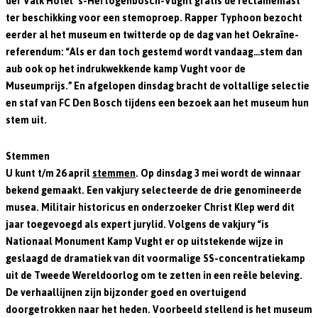
der Valk Hotel ’s-Hertogenbosch-Vught gratis de reclamemast
ter beschikking voor een stemoproep. Rapper Typhoon bezocht
eerder al het museum en twitterde op de dag van het Oekraïne-
referendum: “Als er dan toch gestemd wordt vandaag…stem dan
aub ook op het indrukwekkende kamp Vught voor de
Museumprijs.” En afgelopen dinsdag bracht de voltallige selectie
en staf van FC Den Bosch tijdens een bezoek aan het museum hun
stem uit.
Stemmen
U kunt t/m 26 april
stemmen
. Op dinsdag 3 mei wordt de winnaar
bekend gemaakt. Een vakjury selecteerde de drie genomineerde
musea. Militair historicus en onderzoeker Christ Klep werd dit
jaar toegevoegd als expert jurylid. Volgens de vakjury “is
Nationaal Monument Kamp Vught er op uitstekende wijze in
geslaagd de dramatiek van dit voormalige SS-concentratiekamp
uit de Tweede Wereldoorlog om te zetten in een reële beleving.
De verhaallijnen zijn bijzonder goed en overtuigend
doorgetrokken naar het heden. Voorbeeld stellend is het museum