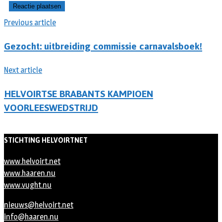
Previous article
Gezocht: uitbreiding commissie carnavalsboek!
Next article
HELVOIRTSE BRABANTS KAMPIOEN
VOORLEESWEDSTRIJD
STICHTING HELVOIRTNET
www.helvoirt.net
www.haaren.nu
www.vught.nu
nieuws@helvoirt.net
info@haaren.nu