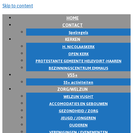
Skip to content
HOME
CONTACT
Spelregels
KERKEN
H. NICOLAASKERK
OPEN KERK
PROTESTANTE GEMEENTE HELEVOIRT-HAAREN
BEZINNINGSCENTRUM EMMAUS
V55+
55+ activiteiten
ZORG/WELZIJN
WELZIJN VUGHT
ACCOMODATIES EN GEBOUWEN
GEZONDHEID / ZORG
JEUGD / JONGEREN
OUDEREN
VERENIGINGEN / EVENEMENTEN