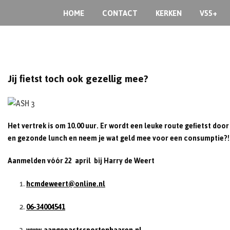
Skip
HOME
CONTACT
KERKEN
V55+
to
content
Jij fietst toch ook gezellig mee?
Het vertrek is om 10.00 uur. Er wordt een leuke route gefietst door
en gezonde lunch en neem je wat geld mee voor een consumptie?!
Aanmelden vóór 22 april bij Harry de Weert
hcmdeweert@online.nl
06-34004541