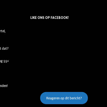
LIKE ONS OP FACEBOOK!
tel,
t dat?
ing 55+
nden!
Reageren op dit bericht?