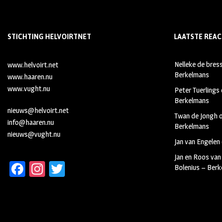
STICHTING HELVOIRTNET
LAATSTE REAC
Nelleke de bres
www.helvoirt.net
Berkelmans
www.haaren.nu
www.vught.nu
Peter Tuerlings
Berkelmans
nieuws@helvoirt.net
Twan de Jongh
info@haaren.nu
Berkelmans
nieuws@vught.nu
Jan van Engelen
Jan en Roos van
Fa
In
T
Bolenius – Ber
ce
st
wi
b
ag
tt
oo
ra
er