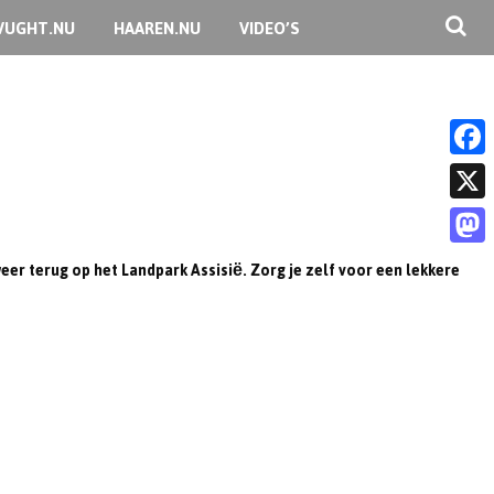
VUGHT.NU
HAAREN.NU
VIDEO’S
F
a
X
c
M
weer terug op het Landpark Assisiё. Zorg je zelf voor een lekkere
e
a
b
s
o
t
o
o
k
d
o