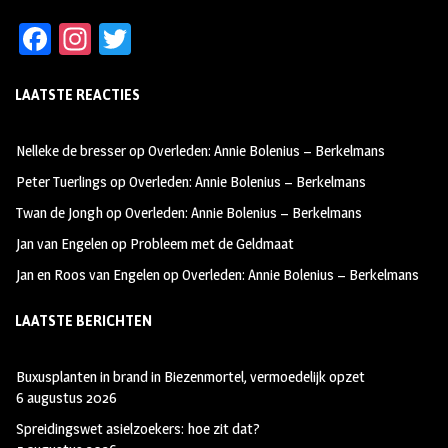
Fa
In
T
ce
st
wi
LAATSTE REACTIES
b
ag
tt
oo
ra
er
Nelleke de bresser
op
Overleden: Annie Bolenius – Berkelmans
k
m
Peter Tuerlings
op
Overleden: Annie Bolenius – Berkelmans
Twan de Jongh
op
Overleden: Annie Bolenius – Berkelmans
Jan van Engelen
op
Probleem met de Geldmaat
Jan en Roos van Engelen
op
Overleden: Annie Bolenius – Berkelmans
LAATSTE BERICHTEN
Buxusplanten in brand in Biezenmortel, vermoedelijk opzet
6 augustus 2026
Spreidingswet asielzoekers: hoe zit dat?