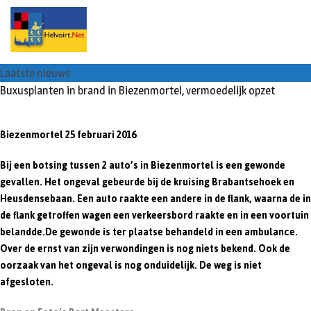
S
k
i
p
Laatste nieuws
t
Buxusplanten in brand in Biezenmortel, vermoedelijk opzet
o
c
o
Biezenmortel 25 februari 2016
n
t
Bij een botsing tussen 2 auto’s in Biezenmortel is een gewonde
e
gevallen. Het ongeval gebeurde bij de kruising Brabantsehoek en
n
Heusdensebaan. Een auto raakte een andere in de flank, waarna de in
t
de flank getroffen wagen een verkeersbord raakte en in een voortuin
belandde.De gewonde is ter plaatse behandeld in een ambulance.
Over de ernst van zijn verwondingen is nog niets bekend. Ook de
oorzaak van het ongeval is nog onduidelijk. De weg is niet
afgesloten.