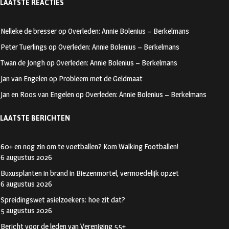
LAATSTE REACTIES
b
ag
tt
oo
ra
er
Nelleke de bresser
op
Overleden: Annie Bolenius – Berkelmans
k
m
Peter Tuerlings
op
Overleden: Annie Bolenius – Berkelmans
Twan de Jongh
op
Overleden: Annie Bolenius – Berkelmans
Jan van Engelen
op
Probleem met de Geldmaat
Jan en Roos van Engelen
op
Overleden: Annie Bolenius – Berkelmans
LAATSTE BERICHTEN
60+ en nog zin om te voetballen? Kom Walking Footballen!
6 augustus 2026
Buxusplanten in brand in Biezenmortel, vermoedelijk opzet
6 augustus 2026
Spreidingswet asielzoekers: hoe zit dat?
5 augustus 2026
Bericht voor de leden van Vereniging 55+