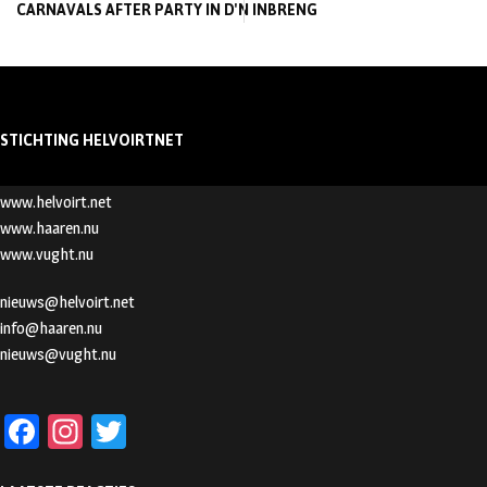
CARNAVALS AFTER PARTY IN D'N INBRENG
STICHTING HELVOIRTNET
www.helvoirt.net
www.haaren.nu
www.vught.nu
nieuws@helvoirt.net
info@haaren.nu
nieuws@vught.nu
Fa
In
T
ce
st
wi