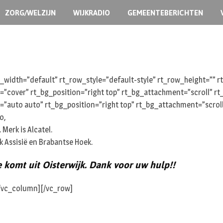
ZORG/WELZIJN
WIJKRADIO
GEMEENTEBERICHTEN
width=”default” rt_row_style=”default-style” rt_row_height=””
e=”cover” rt_bg_position=”right top” rt_bg_attachment=”scroll” 
=”auto auto” rt_bg_position=”right top” rt_bg_attachment=”scrol
o,
 Merk is Alcatel.
k Assisië en Brabantse Hoek.
 komt uit Oisterwijk. Dank voor uw hulp!!
[/vc_column][/vc_row]