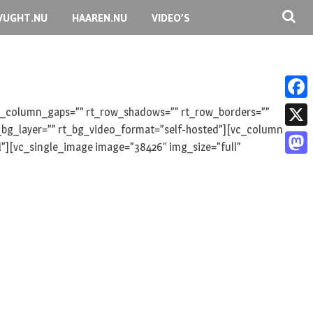
VUGHT.NU
HAAREN.NU
VIDEO’S
F
 rt_column_gaps=”” rt_row_shadows=”” rt_row_borders=””
rt_bg_layer=”” rt_bg_video_format=”self-hosted”][vc_column
a
X
l”][vc_single_image image=”38426″ img_size=”full”
c
M
e
a
b
s
o
t
o
o
k
d
o