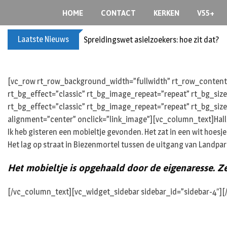
S
HOME
CONTACT
KERKEN
V55+
k
i
Laatste Nieuws
Spreidingswet asielzoekers: hoe zit dat?
p
t
o
c
[vc_row rt_row_background_width=”fullwidth” rt_row_content_
o
rt_bg_effect=”classic” rt_bg_image_repeat=”repeat” rt_bg_siz
n
rt_bg_effect=”classic” rt_bg_image_repeat=”repeat” rt_bg_size
t
alignment=”center” onclick=”link_image”][vc_column_text]Hall
e
Ik heb gisteren een mobieltje gevonden. Het zat in een wit hoesje.
n
Het lag op straat in Biezenmortel tussen de uitgang van Landpar
t
Het mobieltje is opgehaald door de eigenaresse. Ze
[/vc_column_text][vc_widget_sidebar sidebar_id=”sidebar-4″]