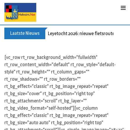
S
k
i
p
t
Laatste Nieuws
Leyetocht 2026: nieuwe fietsroutes
o
c
o
[vc_row rt_row_background_width=”fullwidth”
n
rt_row_content_width=”default” rt_row_style=”default-
t
style” rt_row_height=”” rt_column_gaps=””
e
rt_row_shadows=”” rt_row_borders=””
n
rt_bg_effect=”classic” rt_bg_image_repeat=”repeat”
t
rt_bg_size=”cover” rt_bg_position=”right top”
rt_bg_attachment=”scroll” rt_bg_layer=””
rt_bg_video_format=”self-hosted”][vc_column
rt_bg_effect=”classic” rt_bg_image_repeat=”repeat”
rt_bg_size=”auto auto” rt_bg_position=”right top”
rt_bg_attachment=”scroll”][vc_single_image image=”38422″