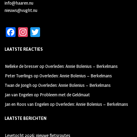
info@haaren.nu
nieuws@vught.nu
Fa
In
T
ce
st
wi
LAATSTE REACTIES
b
ag
tt
oo
ra
er
Nelleke de bresser
op
Overleden: Annie Bolenius – Berkelmans
k
m
Peter Tuerlings
op
Overleden: Annie Bolenius – Berkelmans
Twan de Jongh
op
Overleden: Annie Bolenius – Berkelmans
Jan van Engelen
op
Probleem met de Geldmaat
Jan en Roos van Engelen
op
Overleden: Annie Bolenius – Berkelmans
LAATSTE BERICHTEN
Leyetocht 2026: nieuwe fietsroutes