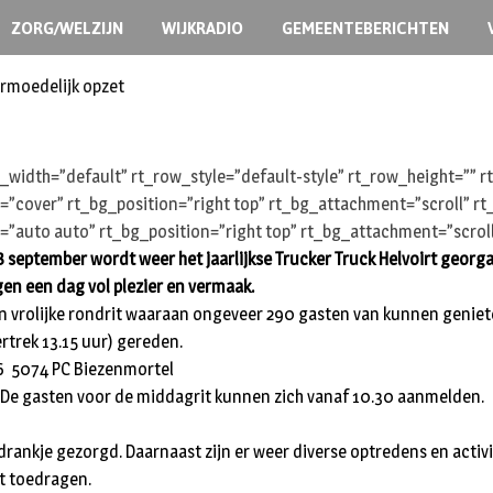
ZORG/WELZIJN
WIJKRADIO
GEMEENTEBERICHTEN
ermoedelijk opzet
width=”default” rt_row_style=”default-style” rt_row_height=””
e=”cover” rt_bg_position=”right top” rt_bg_attachment=”scroll” 
=”auto auto” rt_bg_position=”right top” rt_bg_attachment=”scrol
8 september wordt weer het jaarlijkse Trucker Truck Helvoirt georga
en een dag vol plezier en vermaak.
een vrolijke rondrit waaraan ongeveer 290 gasten van kunnen geniet
rtrek 13.15 uur) gereden.
16
5074 PC Biezenmortel
 De gasten voor de middagrit kunnen zich vanaf 10.30 aanmelden.
n drankje gezorgd. Daarnaast zijn er weer diverse optredens en act
rt toedragen.