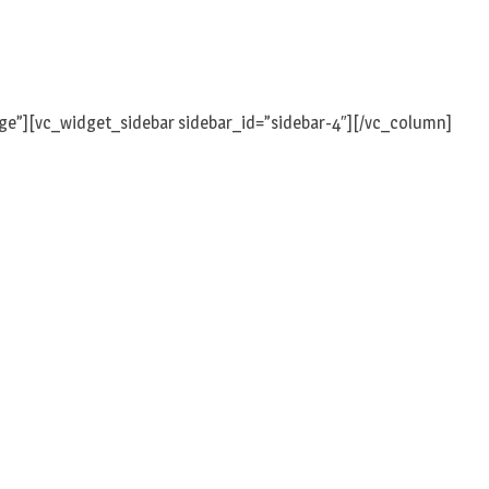
n
ge”][vc_widget_sidebar sidebar_id=”sidebar-4″][/vc_column]