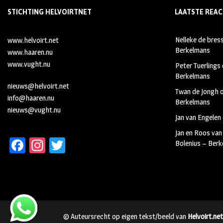
STICHTING HELVOIRTNET
LAATSTE REAC
Nelleke de bres
www.helvoirt.net
Berkelmans
www.haaren.nu
www.vught.nu
Peter Tuerlings
Berkelmans
nieuws@helvoirt.net
Twan de Jongh
info@haaren.nu
Berkelmans
nieuws@vught.nu
Jan van Engelen
Jan en Roos van
Fa
In
T
Bolenius – Ber
ce
st
wi
b
ag
tt
oo
ra
er
k
m
© Auteursrecht op eigen tekst/beeld van
Helvoirt.net