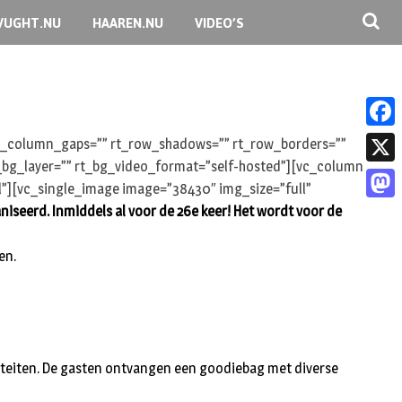
VUGHT.NU
HAAREN.NU
VIDEO’S
F
 rt_column_gaps=”” rt_row_shadows=”” rt_row_borders=””
rt_bg_layer=”” rt_bg_video_format=”self-hosted”][vc_column
a
X
l”][vc_single_image image=”38430″ img_size=”full”
c
niseerd. Inmiddels al voor de 26e keer! Het wordt voor de
M
e
a
b
en.
s
o
t
o
o
k
d
iviteiten. De gasten ontvangen een goodiebag met diverse
o