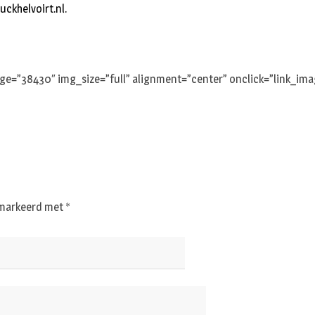
uckhelvoirt.nl
.
e=”38430″ img_size=”full” alignment=”center” onclick=”link_ima
gemarkeerd met
*