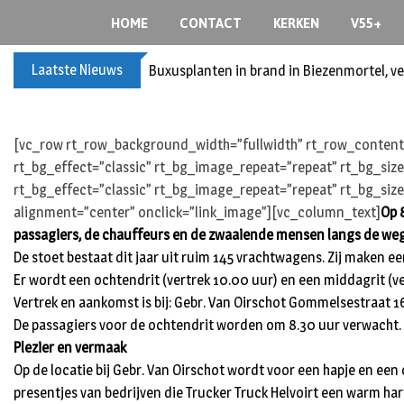
Skip
HOME
CONTACT
KERKEN
V55+
to
content
Laatste Nieuws
Buxusplanten in brand in Biezenmortel, v
[vc_row rt_row_background_width=”fullwidth” rt_row_content_
rt_bg_effect=”classic” rt_bg_image_repeat=”repeat” rt_bg_siz
rt_bg_effect=”classic” rt_bg_image_repeat=”repeat” rt_bg_size
alignment=”center” onclick=”link_image”][vc_column_text]
Op 
passagiers, de chauffeurs en de zwaaiende mensen langs de weg
De stoet bestaat dit jaar uit ruim 145 vrachtwagens. Zij maken 
Er wordt een ochtendrit (vertrek 10.00 uur) en een middagrit (ve
Vertrek en aankomst is bij: Gebr. Van Oirschot
Gommelsestraat 
De passagiers voor de ochtendrit worden om 8.30 uur verwacht.
Plezier en vermaak
Op de locatie bij Gebr. Van Oirschot wordt voor een hapje en ee
presentjes van bedrijven die Trucker Truck Helvoirt een warm ha