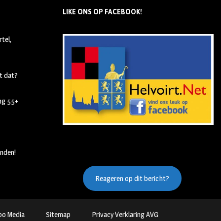
LIKE ONS OP FACEBOOK!
tel,
t dat?
ing 55+
nden!
Reageren op dit bericht?
oo Media
Sitemap
Privacy Verklaring AVG