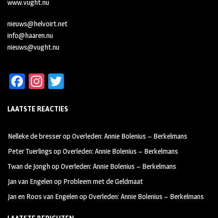
www.vught.nu
nieuws@helvoirt.net
info@haaren.nu
nieuws@vught.nu
Fa
In
T
ce
st
wi
LAATSTE REACTIES
b
ag
tt
oo
ra
er
Nelleke de bresser
op
Overleden: Annie Bolenius – Berkelmans
k
m
Peter Tuerlings
op
Overleden: Annie Bolenius – Berkelmans
Twan de Jongh
op
Overleden: Annie Bolenius – Berkelmans
Jan van Engelen
op
Probleem met de Geldmaat
Jan en Roos van Engelen
op
Overleden: Annie Bolenius – Berkelmans