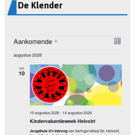
De Klender