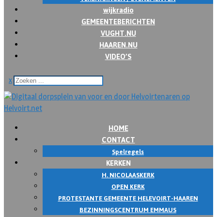
wijkradio
GEMEENTEBERICHTEN
VUGHT.NU
HAAREN.NU
VIDEO’S
x
HOME
CONTACT
Spelregels
KERKEN
H. NICOLAASKERK
OPEN KERK
PROTESTANTE GEMEENTE HELEVOIRT-HAAREN
BEZINNINGSCENTRUM EMMAUS