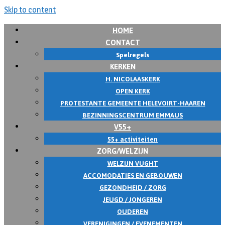
Skip to content
HOME
CONTACT
Spelregels
KERKEN
H. NICOLAASKERK
OPEN KERK
PROTESTANTE GEMEENTE HELEVOIRT-HAAREN
BEZINNINGSCENTRUM EMMAUS
V55+
55+ activiteiten
ZORG/WELZIJN
WELZIJN VUGHT
ACCOMODATIES EN GEBOUWEN
GEZONDHEID / ZORG
JEUGD / JONGEREN
OUDEREN
VERENIGINGEN / EVENEMENTEN