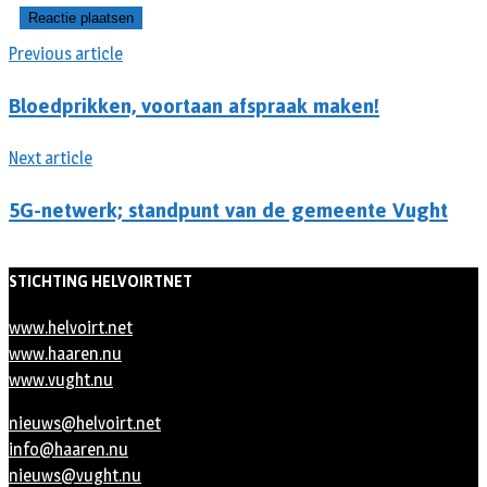
Previous article
Bloedprikken, voortaan afspraak maken!
Next article
5G-netwerk; standpunt van de gemeente Vught
STICHTING HELVOIRTNET
www.helvoirt.net
www.haaren.nu
www.vught.nu
nieuws@helvoirt.net
info@haaren.nu
nieuws@vught.nu