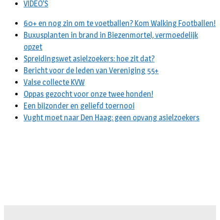
VIDEO’S
60+ en nog zin om te voetballen? Kom Walking Footballen!
Buxusplanten in brand in Biezenmortel, vermoedelijk
opzet
Spreidingswet asielzoekers: hoe zit dat?
Bericht voor de leden van Vereniging 55+
Valse collecte KVW
Oppas gezocht voor onze twee honden!
Een bijzonder en geliefd toernooi
Vught moet naar Den Haag: geen opvang asielzoekers