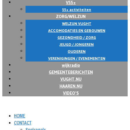
V55+
55+ activiteiten
ZORG/WELZIJN
WELZIJN VUGHT
ACCOMODATIES EN GEBOUWEN
GEZONDHEID / ZORG
JEUGD / JONGEREN
OUDEREN
VERENIGINGEN / EVENEMENTEN
wijkradio
GEMEENTEBERICHTEN
VUGHT.NU
HAAREN.NU
VIDEO’S
HOME
CONTACT
Spelregels