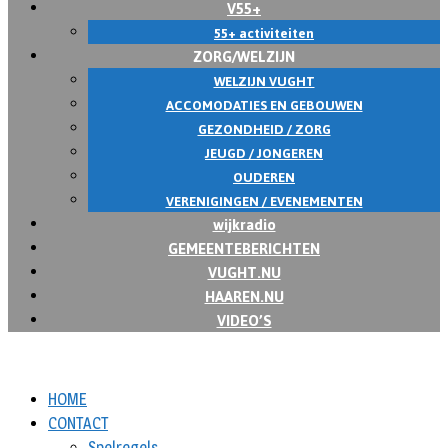
V55+
55+ activiteiten
ZORG/WELZIJN
WELZIJN VUGHT
ACCOMODATIES EN GEBOUWEN
GEZONDHEID / ZORG
JEUGD / JONGEREN
OUDEREN
VERENIGINGEN / EVENEMENTEN
wijkradio
GEMEENTEBERICHTEN
VUGHT.NU
HAAREN.NU
VIDEO’S
HOME
CONTACT
Spelregels