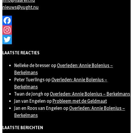
info@haaren.nu
nieuws@vught.nu
Facebook
Instagram
Twitter
LAATSTE REACTIES
Nelleke de bresser
op
Overleden: Annie Bolenius –
Berkelmans
Peter Tuerlings
op
Overleden: Annie Bolenius –
Berkelmans
Twan de Jongh
op
Overleden: Annie Bolenius – Berkelmans
Jan van Engelen
op
Probleem met de Geldmaat
Jan en Roos van Engelen
op
Overleden: Annie Bolenius –
Berkelmans
LAATSTE BERICHTEN