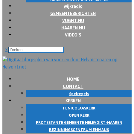
wijkradio
GEMEENTEBERICHTEN
VUGHT.NU
HAAREN.NU
VIDEO’S
x
HOME
CONTACT
Spelregels
KERKEN
H. NICOLAASKERK
OPEN KERK
PROTESTANTE GEMEENTE HELEVOIRT-HAAREN
BEZINNINGSCENTRUM EMMAUS