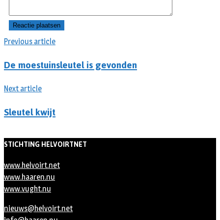
Previous article
De moestuinsleutel is gevonden
Next article
Sleutel kwijt
STICHTING HELVOIRTNET
www.helvoirt.net
www.haaren.nu
www.vught.nu
nieuws@helvoirt.net