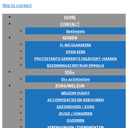
Skip to content
HOME
CONTACT
Spelregels
KERKEN
H. NICOLAASKERK
OPEN KERK
PROTESTANTE GEMEENTE HELEVOIRT-HAAREN
BEZINNINGSCENTRUM EMMAUS
V55+
55+ activiteiten
ZORG/WELZIJN
WELZIJN VUGHT
ACCOMODATIES EN GEBOUWEN
GEZONDHEID / ZORG
JEUGD / JONGEREN
OUDEREN
VERENIGINGEN / EVENEMENTEN