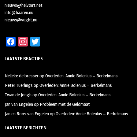
nieuws@helvoirt.net
info@haaren.nu
nieuws@vught.nu
Fa
In
T
ce
st
wi
LAATSTE REACTIES
b
ag
tt
oo
ra
er
Nelleke de bresser
op
Overleden: Annie Bolenius – Berkelmans
k
m
Peter Tuerlings
op
Overleden: Annie Bolenius – Berkelmans
Twan de Jongh
op
Overleden: Annie Bolenius – Berkelmans
Jan van Engelen
op
Probleem met de Geldmaat
Jan en Roos van Engelen
op
Overleden: Annie Bolenius – Berkelmans
LAATSTE BERICHTEN