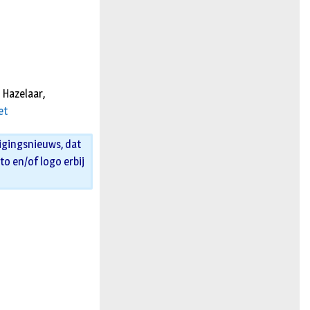
n
 Hazelaar,
et
igingsnieuws, dat
oto en/of logo erbij