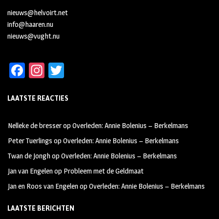
nieuws@helvoirt.net
info@haaren.nu
nieuws@vught.nu
Fa
In
T
ce
st
wi
LAATSTE REACTIES
b
ag
tt
oo
ra
er
Nelleke de bresser
op
Overleden: Annie Bolenius – Berkelmans
k
m
Peter Tuerlings
op
Overleden: Annie Bolenius – Berkelmans
Twan de Jongh
op
Overleden: Annie Bolenius – Berkelmans
Jan van Engelen
op
Probleem met de Geldmaat
Jan en Roos van Engelen
op
Overleden: Annie Bolenius – Berkelmans
LAATSTE BERICHTEN