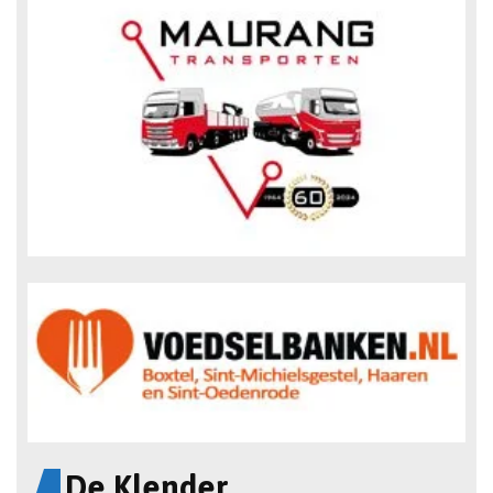
De Klender