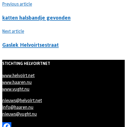
Previous article
katten halsbandje gevonden
Next article
Gaslek Helvoirtsestraat
STICHTING HELVOIRTNET
www.helvoirt.net
www.haaren.nu
www.vught.nu
nieuws@helvoirt.net
info@haaren.nu
nieuws@vught.nu