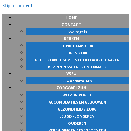
Skip to content
HOME
CONTACT
Spelregels
KERKEN
H. NICOLAASKERK
OPEN KERK
PROTESTANTE GEMEENTE HELEVOIRT-HAAREN
BEZINNINGSCENTRUM EMMAUS
V55+
55+ activiteiten
ZORG/WELZIJN
WELZIJN VUGHT
ACCOMODATIES EN GEBOUWEN
GEZONDHEID / ZORG
JEUGD / JONGEREN
OUDEREN
VERENIGINGEN / EVENEMENTEN