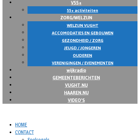
V55+
55+ activiteiten
ZORG/WELZIJN
WELZIJN VUGHT
ACCOMODATIES EN GEBOUWEN
GEZONDHEID / ZORG
JEUGD / JONGEREN
OUDEREN
VERENIGINGEN / EVENEMENTEN
wijkradio
GEMEENTEBERICHTEN
VUGHT.NU
HAAREN.NU
VIDEO’S
HOME
CONTACT
Spelregels