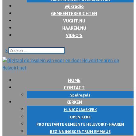
wijkradio
GEMEENTEBERICHTEN
VUGHT.NU
HAAREN.NU
VIDEO’S
x
HOME
CONTACT
Spelregels
KERKEN
H. NICOLAASKERK
OPEN KERK
PROTESTANTE GEMEENTE HELEVOIRT-HAAREN
BEZINNINGSCENTRUM EMMAUS