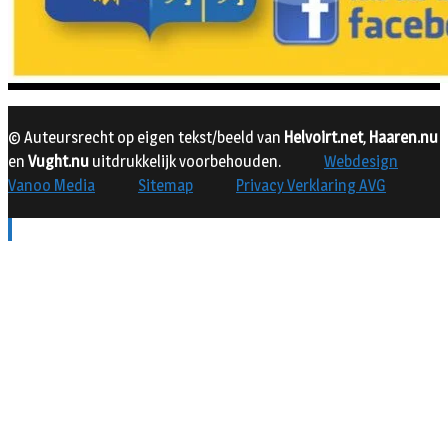
© Auteursrecht op eigen tekst/beeld van
Helvoirt.net
,
Haaren.nu
en
Vught.nu
uitdrukkelijk voorbehouden.
Webdesign
Vanoo Media
Sitemap
Privacy Verklaring AVG