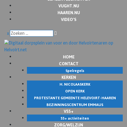
VUGHT.NU
HAAREN.NU
VIDEO’S
x
HOME
CONTACT
Spelregels
KERKEN
H. NICOLAASKERK
OPEN KERK
PROTESTANTE GEMEENTE HELEVOIRT-HAAREN
BEZINNINGSCENTRUM EMMAUS
V55+
55+ activiteiten
ZORG/WELZIJN