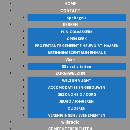
HOME
Skip
CONTACT
to
Spelregels
content
KERKEN
H. NICOLAASKERK
OPEN KERK
PROTESTANTE GEMEENTE HELEVOIRT-HAAREN
BEZINNINGSCENTRUM EMMAUS
V55+
55+ activiteiten
ZORG/WELZIJN
WELZIJN VUGHT
ACCOMODATIES EN GEBOUWEN
GEZONDHEID / ZORG
JEUGD / JONGEREN
OUDEREN
VERENIGINGEN / EVENEMENTEN
wijkradio
GEMEENTEBERICHTEN