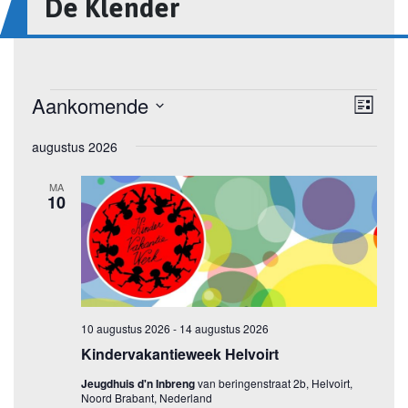
De Klender