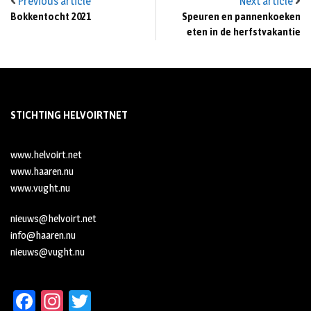
Previous article
Next article
Bokkentocht 2021
Speuren en pannenkoeken
eten in de herfstvakantie
STICHTING HELVOIRTNET
www.helvoirt.net
www.haaren.nu
www.vught.nu
nieuws@helvoirt.net
info@haaren.nu
nieuws@vught.nu
Fa
In
T