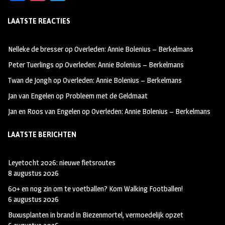
ce
st
wi
LAATSTE REACTIES
b
ag
tt
oo
ra
er
Nelleke de bresser
op
Overleden: Annie Bolenius – Berkelmans
k
m
Peter Tuerlings
op
Overleden: Annie Bolenius – Berkelmans
Twan de Jongh
op
Overleden: Annie Bolenius – Berkelmans
Jan van Engelen
op
Probleem met de Geldmaat
Jan en Roos van Engelen
op
Overleden: Annie Bolenius – Berkelmans
LAATSTE BERICHTEN
Leyetocht 2026: nieuwe fietsroutes
8 augustus 2026
60+ en nog zin om te voetballen? Kom Walking Footballen!
6 augustus 2026
Buxusplanten in brand in Biezenmortel, vermoedelijk opzet