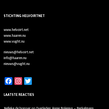
STICHTING HELVOIRTNET
www.helvoirt.net
www.haaren.nu
www.vught.nu
nieuws@helvoirt.net
info@haaren.nu
nieuws@vught.nu
Fa
In
T
ce
st
wi
LAATSTE REACTIES
b
ag
tt
oo
ra
er
Nelleke de bresser
op
Overleden: Annie Bolenius – Berkelmans