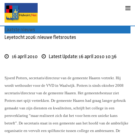
Skip
to
content
Laatste nieuws
Leyetocht 2026: nieuwe fietsroutes
16 april 2010
Latest Update: 16 april 2010 10:36
Sjoerd Potters, secretaris/directeur van de gemeente Haaren vertrekt. Hij
wordt wethouder voor de VVD in Waalwijk. Potters is sinds oktober 2008
secretaris/directeur van de gemeente Haaren. Het gemeentebestuur ziet
Potters met spijt vertrekken. De gemeente Haaren had graag langer gebruik
gemaakt van zijn diensten en kwaliteiten, schrijft het college in een
persverklaring “maar realiseert zich dat het voor hem een unieke kans
betreft”. De secretaris staat in een gemeente aan het hoofd van de ambtelijke
organisatie en vervult een spilfunctie tussen college en ambtenaren. De