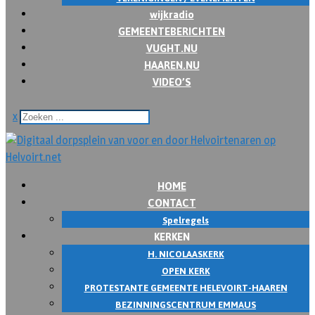
wijkradio
GEMEENTEBERICHTEN
VUGHT.NU
HAAREN.NU
VIDEO’S
x
HOME
CONTACT
Spelregels
KERKEN
H. NICOLAASKERK
OPEN KERK
PROTESTANTE GEMEENTE HELEVOIRT-HAAREN
BEZINNINGSCENTRUM EMMAUS