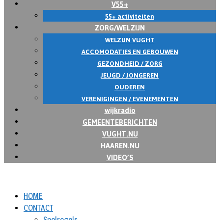
V55+
55+ activiteiten
ZORG/WELZIJN
WELZIJN VUGHT
ACCOMODATIES EN GEBOUWEN
GEZONDHEID / ZORG
JEUGD / JONGEREN
OUDEREN
VERENIGINGEN / EVENEMENTEN
wijkradio
GEMEENTEBERICHTEN
VUGHT.NU
HAAREN.NU
VIDEO’S
HOME
CONTACT
Spelregels