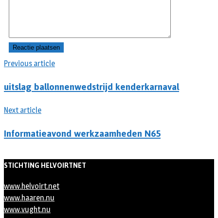
Previous article
uitslag ballonnenwedstrijd kenderkarnaval
Next article
Informatieavond werkzaamheden N65
STICHTING HELVOIRTNET
www.helvoirt.net
www.haaren.nu
www.vught.nu