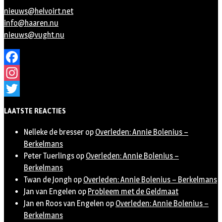
nieuws@helvoirt.net
info@haaren.nu
nieuws@vught.nu
Facebook
Instagram
Twitter
LAATSTE REACTIES
Nelleke de bresser
op
Overleden: Annie Bolenius –
Berkelmans
Peter Tuerlings
op
Overleden: Annie Bolenius –
Berkelmans
Twan de Jongh
op
Overleden: Annie Bolenius – Berkelmans
Jan van Engelen
op
Probleem met de Geldmaat
Jan en Roos van Engelen
op
Overleden: Annie Bolenius –
Berkelmans