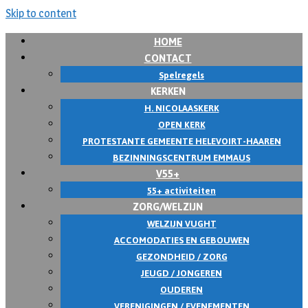
Skip to content
HOME
CONTACT
Spelregels
KERKEN
H. NICOLAASKERK
OPEN KERK
PROTESTANTE GEMEENTE HELEVOIRT-HAAREN
BEZINNINGSCENTRUM EMMAUS
V55+
55+ activiteiten
ZORG/WELZIJN
WELZIJN VUGHT
ACCOMODATIES EN GEBOUWEN
GEZONDHEID / ZORG
JEUGD / JONGEREN
OUDEREN
VERENIGINGEN / EVENEMENTEN