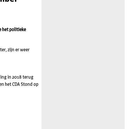
n
het politieke
er, zijn er weer
ging in 2018 terug
s en het CDA Stond op