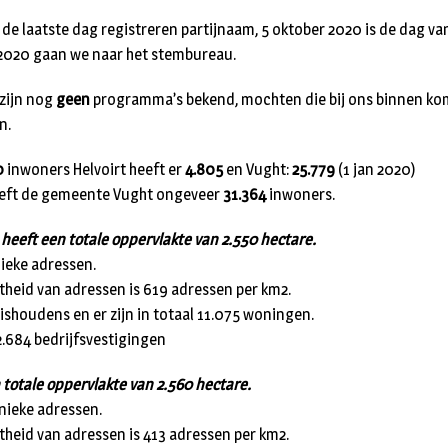
 de laatste dag registreren partijnaam, 5 oktober 2020 is de dag va
2020 gaan we naar het stembureau.
zijn nog
geen
programma’s bekend, mochten die bij ons binnen k
n.
0
inwoners Helvoirt heeft er
4.805
en Vught:
25.779
(1 jan 2020)
heeft de gemeente Vught ongeveer
31.364
inwoners.
eft een totale oppervlakte van 2.550 hectare.
nieke adressen.
heid van adressen is 619 adressen per km2.
shoudens en er zijn in totaal 11.075 woningen.
2.684 bedrijfsvestigingen
 totale oppervlakte van 2.560 hectare.
unieke adressen.
heid van adressen is 413 adressen per km2.