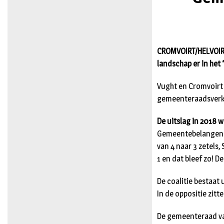
CROMVOIRT/HELVOIRT
landschap er in het 
Vught en Cromvoirt g
gemeenteraadsverki
De uitslag in 2018 w
Gemeentebelangen gi
van 4 naar 3 zetels,
1 en dat bleef zo! 
De coalitie bestaat
In de oppositie zitt
De gemeenteraad van