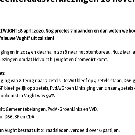
/VUGHT 18 april 2020. Nog precies 7 maanden en dan weten we hoe 
“nieuwe Vught” uit zal zien!
ingen in 2014 en daarna in 2018 naar het stembureau. Nu, 2 jaar lat
ezingen omdat Helvoirt bij Vught en Cromvoirt komt.
as:
ng van 8 terug naar 7 zetels. De VVD bleef op 4 zetels staan, D66 
 SP bleef gelijk op 2 zetels, PvdA/Groen Links ging van 2 naar 4 zetel
De opkomst in Vught was 59%.
 uit: Gemeentebelangen, PvdA-GroenLinks en VVD.
en; D66, SP en CDA.
 Vught bestaat uit 21 raadsleden, verdeeld over 6 partijen.