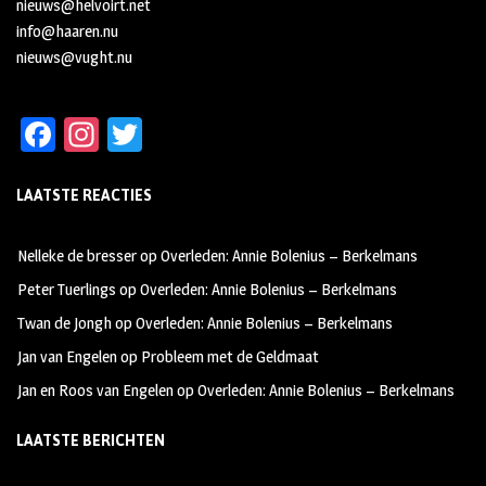
nieuws@helvoirt.net
info@haaren.nu
nieuws@vught.nu
Fa
In
T
ce
st
wi
LAATSTE REACTIES
b
ag
tt
oo
ra
er
Nelleke de bresser
op
Overleden: Annie Bolenius – Berkelmans
k
m
Peter Tuerlings
op
Overleden: Annie Bolenius – Berkelmans
Twan de Jongh
op
Overleden: Annie Bolenius – Berkelmans
Jan van Engelen
op
Probleem met de Geldmaat
Jan en Roos van Engelen
op
Overleden: Annie Bolenius – Berkelmans
LAATSTE BERICHTEN