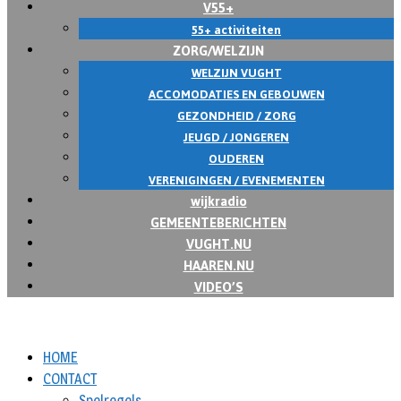
V55+
55+ activiteiten
ZORG/WELZIJN
WELZIJN VUGHT
ACCOMODATIES EN GEBOUWEN
GEZONDHEID / ZORG
JEUGD / JONGEREN
OUDEREN
VERENIGINGEN / EVENEMENTEN
wijkradio
GEMEENTEBERICHTEN
VUGHT.NU
HAAREN.NU
VIDEO’S
HOME
CONTACT
Spelregels