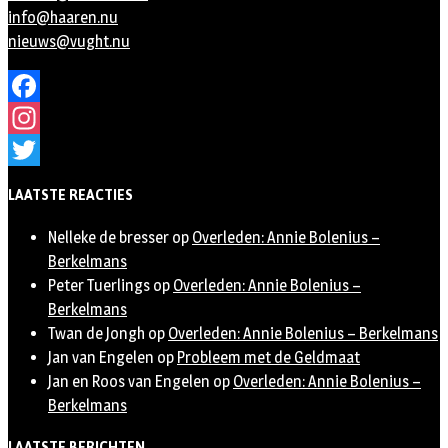
info@haaren.nu
nieuws@vught.nu
Facebook
Instagram
Twitter
LAATSTE REACTIES
Nelleke de bresser
op
Overleden: Annie Bolenius –
Berkelmans
Peter Tuerlings
op
Overleden: Annie Bolenius –
Berkelmans
Twan de Jongh
op
Overleden: Annie Bolenius – Berkelmans
Jan van Engelen
op
Probleem met de Geldmaat
Jan en Roos van Engelen
op
Overleden: Annie Bolenius –
Berkelmans
LAATSTE BERICHTEN