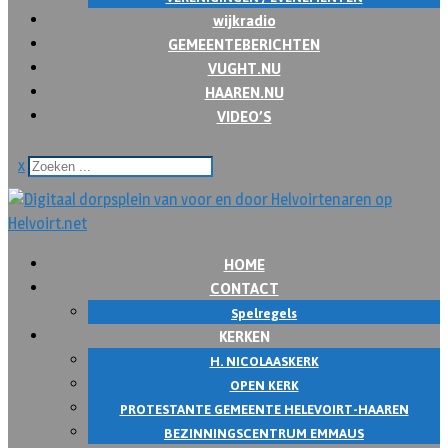
wijkradio
GEMEENTEBERICHTEN
VUGHT.NU
HAAREN.NU
VIDEO’S
x
HOME
CONTACT
Spelregels
KERKEN
H. NICOLAASKERK
OPEN KERK
PROTESTANTE GEMEENTE HELEVOIRT-HAAREN
BEZINNINGSCENTRUM EMMAUS