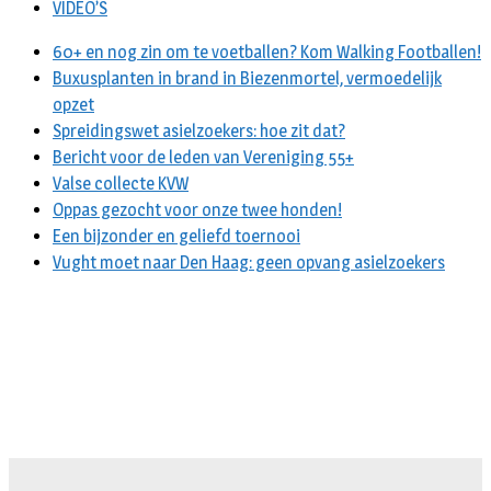
VIDEO’S
60+ en nog zin om te voetballen? Kom Walking Footballen!
Buxusplanten in brand in Biezenmortel, vermoedelijk
opzet
Spreidingswet asielzoekers: hoe zit dat?
Bericht voor de leden van Vereniging 55+
Valse collecte KVW
Oppas gezocht voor onze twee honden!
Een bijzonder en geliefd toernooi
Vught moet naar Den Haag: geen opvang asielzoekers