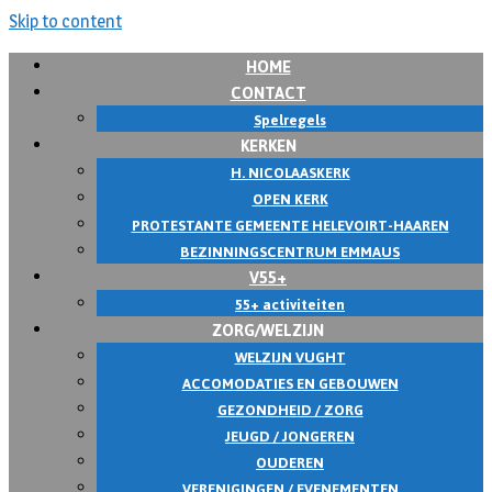
Skip to content
HOME
CONTACT
Spelregels
KERKEN
H. NICOLAASKERK
OPEN KERK
PROTESTANTE GEMEENTE HELEVOIRT-HAAREN
BEZINNINGSCENTRUM EMMAUS
V55+
55+ activiteiten
ZORG/WELZIJN
WELZIJN VUGHT
ACCOMODATIES EN GEBOUWEN
GEZONDHEID / ZORG
JEUGD / JONGEREN
OUDEREN
VERENIGINGEN / EVENEMENTEN