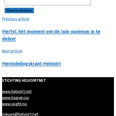
Previous article
Herfst: hét moment om de tuin opnieuw in te
delen!
Next article
Herindelingskrant Helvoirt
STICHTING HELVOIRTNET
www.helvoirt.net
www.haaren.nu
www.vught.nu
nieuws@helvoirt.net