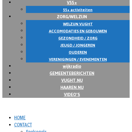
V55+
55+ activiteiten
ZORG/WELZIJN
WELZIJN VUGHT
ACCOMODATIES EN GEBOUWEN
GEZONDHEID / ZORG
JEUGD / JONGEREN
OUDEREN
VERENIGINGEN / EVENEMENTEN
wijkradio
GEMEENTEBERICHTEN
VUGHT.NU
HAAREN.NU
VIDEO’S
HOME
CONTACT
Spelregels