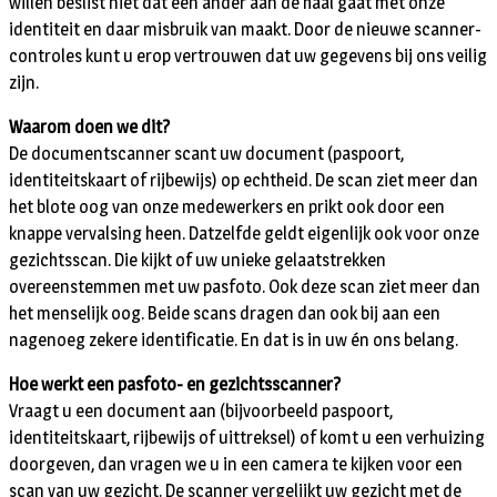
willen beslist niet dat een ander aan de haal gaat met onze
identiteit en daar misbruik van maakt. Door de nieuwe scanner-
controles kunt u erop vertrouwen dat uw gegevens bij ons veilig
zijn.
Waarom doen we dit?
De documentscanner scant uw document (paspoort,
identiteitskaart of rijbewijs) op echtheid. De scan ziet meer dan
het blote oog van onze medewerkers en prikt ook door een
knappe vervalsing heen. Datzelfde geldt eigenlijk ook voor onze
gezichtsscan. Die kijkt of uw unieke gelaatstrekken
overeenstemmen met uw pasfoto. Ook deze scan ziet meer dan
het menselijk oog. Beide scans dragen dan ook bij aan een
nagenoeg zekere identificatie. En dat is in uw én ons belang.
Hoe werkt een pasfoto- en gezichtsscanner?
Vraagt u een document aan (bijvoorbeeld paspoort,
identiteitskaart, rijbewijs of uittreksel) of komt u een verhuizing
doorgeven, dan vragen we u in een camera te kijken voor een
scan van uw gezicht. De scanner vergelijkt uw gezicht met de