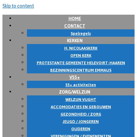
Skip to content
HOME
CONTACT
Spelregels
KERKEN
H. NICOLAASKERK
OPEN KERK
PROTESTANTE GEMEENTE HELEVOIRT-HAAREN
BEZINNINGSCENTRUM EMMAUS
V55+
55+ activiteiten
ZORG/WELZIJN
WELZIJN VUGHT
ACCOMODATIES EN GEBOUWEN
GEZONDHEID / ZORG
JEUGD / JONGEREN
OUDEREN
VERENIGINGEN / EVENEMENTEN