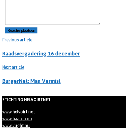
Previous article
Raadsvergadering 16 december
Next article
BurgerNet: Man Vermist
STICHTING HELVOIRTNET
www.helvoirt.net
www.haaren.nu
www.vught.nu