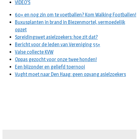
VIDEO’S
60+ en nog zin om te voetballen? Kom Walking Footballen!
Buxusplanten in brand in Biezenmortel, vermoedelijk
opzet
Spreidingswet asielzoekers: hoe zit dat?
Bericht voor de leden van Vereniging 55+
Valse collecte KVW
Oppas gezocht voor onze twee honden!
Een bijzonder en geliefd toernooi
Vught moet naar Den Haag: geen opvang asielzoekers