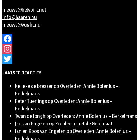
nieuws@helvoirt.net
info@haaren.nu
nieuws@vught.nu
Facebook
Instagram
Twitter
LAATSTE REACTIES
Nelleke de bresser
op
Overleden: Annie Bolenius –
Berkelmans
Peter Tuerlings
op
Overleden: Annie Bolenius –
Berkelmans
Twan de Jongh
op
Overleden: Annie Bolenius – Berkelmans
Jan van Engelen
op
Probleem met de Geldmaat
Jan en Roos van Engelen
op
Overleden: Annie Bolenius –
Berkelmans