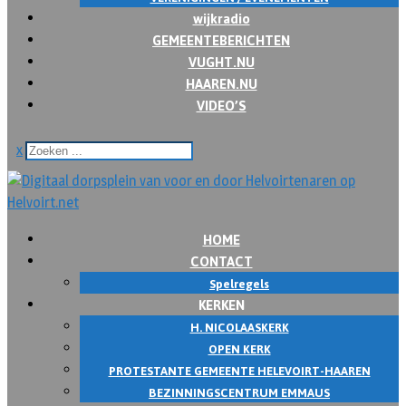
wijkradio
GEMEENTEBERICHTEN
VUGHT.NU
HAAREN.NU
VIDEO’S
x
HOME
CONTACT
Spelregels
KERKEN
H. NICOLAASKERK
OPEN KERK
PROTESTANTE GEMEENTE HELEVOIRT-HAAREN
BEZINNINGSCENTRUM EMMAUS