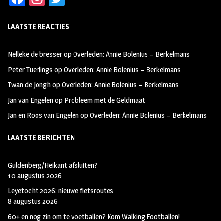
ce
st
wi
LAATSTE REACTIES
b
ag
tt
oo
ra
er
Nelleke de bresser
op
Overleden: Annie Bolenius – Berkelmans
k
m
Peter Tuerlings
op
Overleden: Annie Bolenius – Berkelmans
Twan de Jongh
op
Overleden: Annie Bolenius – Berkelmans
Jan van Engelen
op
Probleem met de Geldmaat
Jan en Roos van Engelen
op
Overleden: Annie Bolenius – Berkelmans
LAATSTE BERICHTEN
Guldenberg/Heikant afsluiten?
10 augustus 2026
Leyetocht 2026: nieuwe fietsroutes
8 augustus 2026
60+ en nog zin om te voetballen? Kom Walking Footballen!