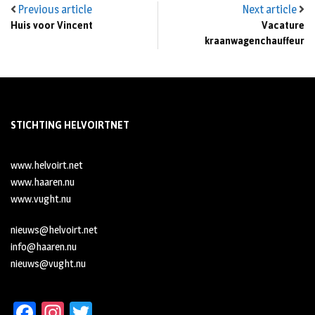
Previous article
Next article
Huis voor Vincent
Vacature
kraanwagenchauffeur
STICHTING HELVOIRTNET
www.helvoirt.net
www.haaren.nu
www.vught.nu
nieuws@helvoirt.net
info@haaren.nu
nieuws@vught.nu
Fa
In
T