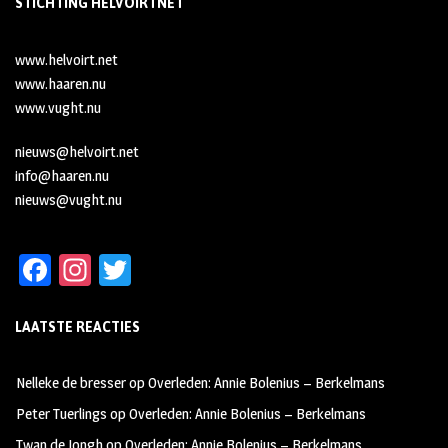
STICHTING HELVOIRTNET
www.helvoirt.net
www.haaren.nu
www.vught.nu
nieuws@helvoirt.net
info@haaren.nu
nieuws@vught.nu
Fa
In
T
ce
st
wi
LAATSTE REACTIES
b
ag
tt
oo
ra
er
Nelleke de bresser
op
Overleden: Annie Bolenius – Berkelmans
k
m
Peter Tuerlings
op
Overleden: Annie Bolenius – Berkelmans
Twan de Jongh
op
Overleden: Annie Bolenius – Berkelmans