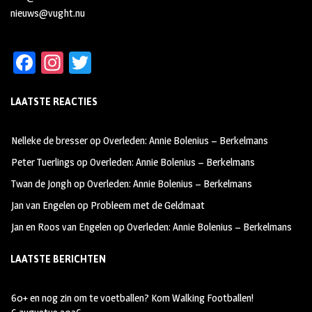
nieuws@vught.nu
Fa
In
T
ce
st
wi
LAATSTE REACTIES
b
ag
tt
oo
ra
er
Nelleke de bresser
op
Overleden: Annie Bolenius – Berkelmans
k
m
Peter Tuerlings
op
Overleden: Annie Bolenius – Berkelmans
Twan de Jongh
op
Overleden: Annie Bolenius – Berkelmans
Jan van Engelen
op
Probleem met de Geldmaat
Jan en Roos van Engelen
op
Overleden: Annie Bolenius – Berkelmans
LAATSTE BERICHTEN
60+ en nog zin om te voetballen? Kom Walking Footballen!