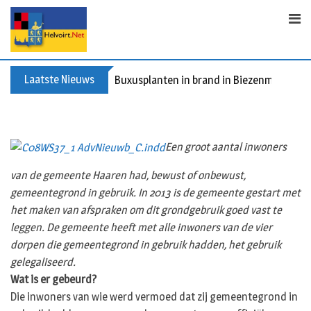
S
k
i
p
t
Laatste Nieuws
Buxusplanten in brand in Biezenmortel, v
o
c
o
n
Een groot aantal inwoners
t
e
van de gemeente Haaren had, bewust of onbewust,
n
gemeentegrond in gebruik. In 2013 is de gemeente gestart met
t
het maken van afspraken om dit grondgebruik goed vast te
leggen. De gemeente heeft met alle inwoners van de vier
dorpen die gemeentegrond in gebruik hadden, het gebruik
gelegaliseerd.
Wat is er gebeurd?
Die inwoners van wie werd vermoed dat zij gemeentegrond in