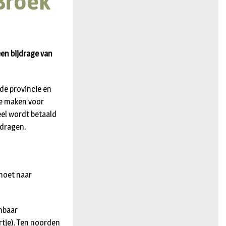
Broek
n
en bijdrage van
de provincie en
te maken voor
eel wordt betaald
 dragen.
 moet naar
nbaar
rtje). Ten noorden