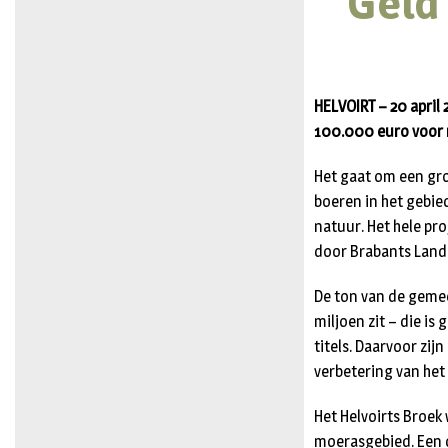
Geld
HELVOIRT – 20 apri
100.000 euro voor n
Het gaat om een gr
boeren in het gebie
natuur. Het hele pr
door Brabants Lands
De ton van de gemee
miljoen zit – die i
titels. Daarvoor zi
verbetering van het
Het Helvoirts Broe
moerasgebied. Een d