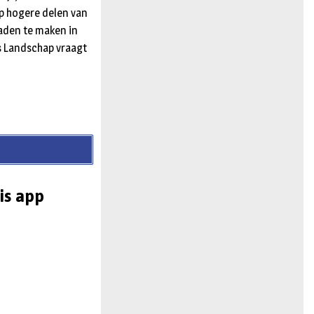
p hogere delen van
paden te maken in
s Landschap vraagt
is app