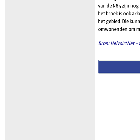
van de N65 zijn no
het broek is ook ak
het gebied. Die ku
omwonenden om mee
Bron: HelvoirtNet –