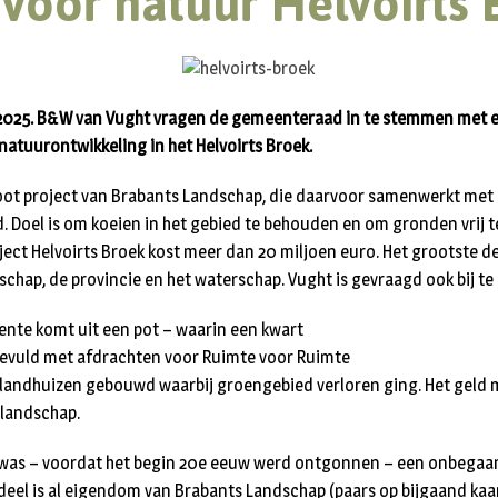
 voor natuur Helvoirts 
l 2025. B&W van Vught vragen de gemeenteraad in te stemmen met e
atuurontwikkeling in het Helvoirts Broek.
oot project van Brabants Landschap, die daarvoor samenwerkt met 
d. Doel is om koeien in het gebied te behouden en om gronden vrij 
oject Helvoirts Broek kost meer dan 20 miljoen euro. Het grootste d
chap, de provincie en het waterschap. Vught is gevraagd ook bij te
nte komt uit een pot – waarin een kwart
s gevuld met afdrachten voor Ruimte voor Ruimte
jn landhuizen gebouwd waarbij groengebied verloren ging. Het geld
 landschap.
k was – voordat het begin 20e eeuw werd ontgonnen – een onbegaa
eel is al eigendom van Brabants Landschap (paars op bijgaand kaa