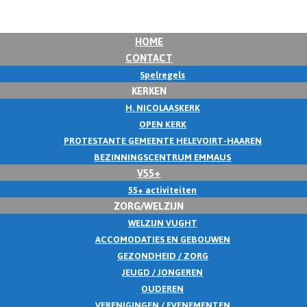
HOME
CONTACT
Spelregels
KERKEN
H. NICOLAASKERK
OPEN KERK
PROTESTANTE GEMEENTE HELEVOIRT-HAAREN
BEZINNINGSCENTRUM EMMAUS
V55+
55+ activiteiten
ZORG/WELZIJN
WELZIJN VUGHT
ACCOMODATIES EN GEBOUWEN
GEZONDHEID / ZORG
JEUGD / JONGEREN
OUDEREN
VERENIGINGEN / EVENEMENTEN