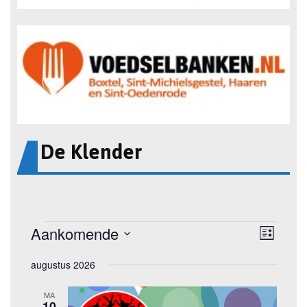
De Klender