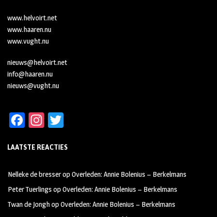
www.helvoirt.net
www.haaren.nu
www.vught.nu
nieuws@helvoirt.net
info@haaren.nu
nieuws@vught.nu
Fa
In
T
ce
st
wi
LAATSTE REACTIES
b
ag
tt
oo
ra
er
Nelleke de bresser
op
Overleden: Annie Bolenius – Berkelmans
k
m
Peter Tuerlings
op
Overleden: Annie Bolenius – Berkelmans
Twan de Jongh
op
Overleden: Annie Bolenius – Berkelmans