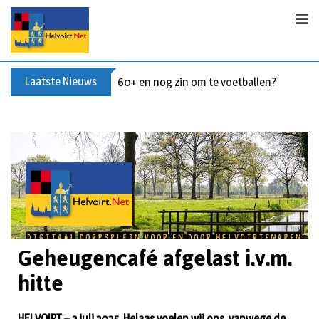
Laatste Nieuws
60+ en nog zin om te voetballen? Kom Wal
Geheugencafé afgelast i.v.m.
hitte
HELVOIRT – 2 juli 2025. Helaas voelen wij ons, vanwege de