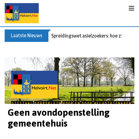
Laatste Nieuws
Spreidingswet asielzoekers: hoe zit dat?
Geen avondopenstelling
gemeentehuis