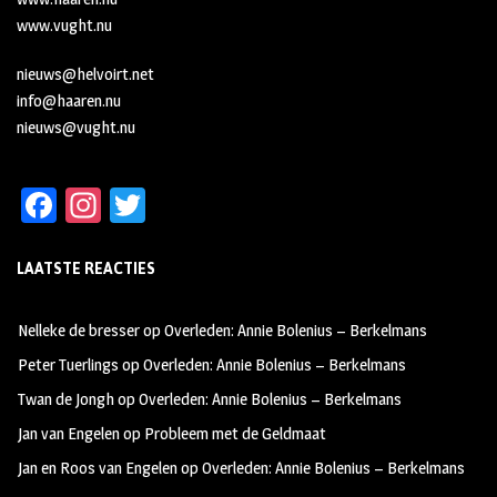
www.vught.nu
nieuws@helvoirt.net
info@haaren.nu
nieuws@vught.nu
Fa
In
T
ce
st
wi
LAATSTE REACTIES
b
ag
tt
oo
ra
er
Nelleke de bresser
op
Overleden: Annie Bolenius – Berkelmans
k
m
Peter Tuerlings
op
Overleden: Annie Bolenius – Berkelmans
Twan de Jongh
op
Overleden: Annie Bolenius – Berkelmans
Jan van Engelen
op
Probleem met de Geldmaat
Jan en Roos van Engelen
op
Overleden: Annie Bolenius – Berkelmans