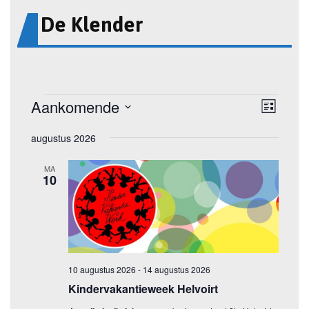
De Klender