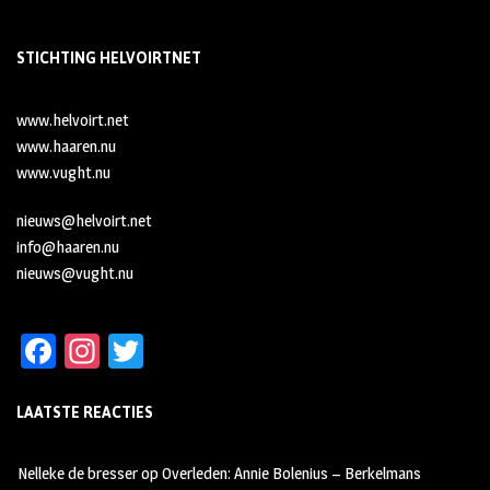
STICHTING HELVOIRTNET
www.helvoirt.net
www.haaren.nu
www.vught.nu
nieuws@helvoirt.net
info@haaren.nu
nieuws@vught.nu
Fa
In
T
ce
st
wi
LAATSTE REACTIES
b
ag
tt
oo
ra
er
Nelleke de bresser
op
Overleden: Annie Bolenius – Berkelmans