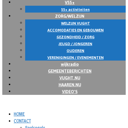
V55+
55+ activiteiten
ZORG/WELZIJN
WELZIJN VUGHT
ACCOMODATIES EN GEBOUWEN
GEZONDHEID / ZORG
JEUGD / JONGEREN
OUDEREN
VERENIGINGEN / EVENEMENTEN
wijkradio
GEMEENTEBERICHTEN
VUGHT.NU
HAAREN.NU
VIDEO’S
HOME
CONTACT
Spelregels