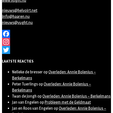
www.vught.nu
nieuws@helvoirt.net
info@haaren.nu
nieuws@vught.nu
Facebook
Instagram
Twitter
LAATSTE REACTIES
Nelleke de bresser
op
Overleden: Annie Bolenius –
Berkelmans
Peter Tuerlings
op
Overleden: Annie Bolenius –
Berkelmans
Twan de Jongh
op
Overleden: Annie Bolenius – Berkelmans
Jan van Engelen
op
Probleem met de Geldmaat
Jan en Roos van Engelen
op
Overleden: Annie Bolenius –