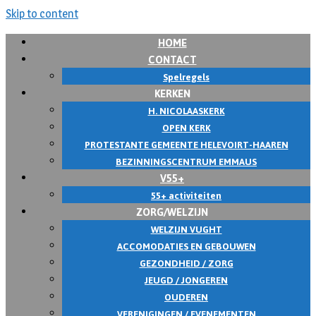
Skip to content
HOME
CONTACT
Spelregels
KERKEN
H. NICOLAASKERK
OPEN KERK
PROTESTANTE GEMEENTE HELEVOIRT-HAAREN
BEZINNINGSCENTRUM EMMAUS
V55+
55+ activiteiten
ZORG/WELZIJN
WELZIJN VUGHT
ACCOMODATIES EN GEBOUWEN
GEZONDHEID / ZORG
JEUGD / JONGEREN
OUDEREN
VERENIGINGEN / EVENEMENTEN