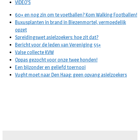
VIDEO’S
60+ en nog zin om te voetballen? Kom Walking Footballen!
Buxusplanten in brand in Biezenmortel, vermoedelijk
opzet
Spreidingswet asielzoekers: hoe zit dat?
Bericht voor de leden van Vereniging 55+
Valse collecte KVW
Oppas gezocht voor onze twee honden!
Een bijzonder en geliefd toernooi
Vught moet naar Den Haag: geen opvang asielzoekers