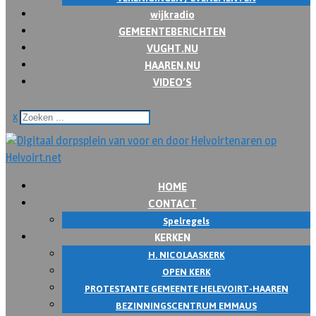
wijkradio
GEMEENTEBERICHTEN
VUGHT.NU
HAAREN.NU
VIDEO’S
x
HOME
CONTACT
Spelregels
KERKEN
H. NICOLAASKERK
OPEN KERK
PROTESTANTE GEMEENTE HELEVOIRT-HAAREN
BEZINNINGSCENTRUM EMMAUS