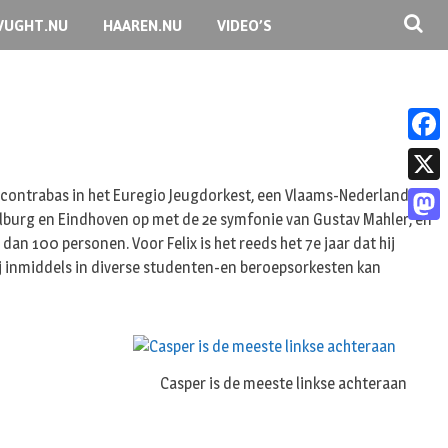
VUGHT.NU
HAAREN.NU
VIDEO’S
F
a
 en contrabas in het Euregio Jeugdorkest, een Vlaams-Nederlands
X
 Tilburg en Eindhoven op met de 2e symfonie van Gustav Mahler, en
c
M
 100 personen. Voor Felix is het reeds het 7e jaar dat hij
e
hij inmiddels in diverse studenten-en beroepsorkesten kan
a
b
s
o
t
o
o
k
Casper is de meeste linkse achteraan
d
o