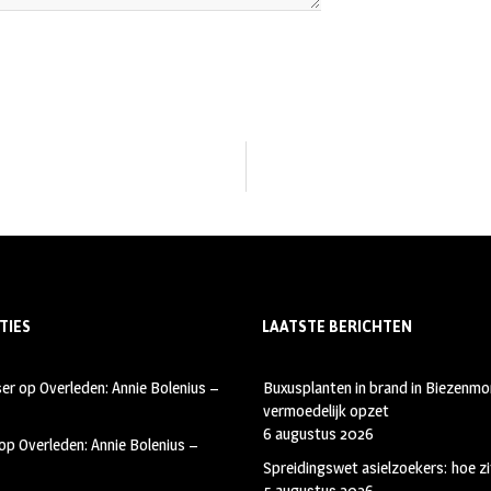
TIES
LAATSTE BERICHTEN
ser
op
Overleden: Annie Bolenius –
Buxusplanten in brand in Biezenmor
vermoedelijk opzet
6 augustus 2026
op
Overleden: Annie Bolenius –
Spreidingswet asielzoekers: hoe zi
5 augustus 2026