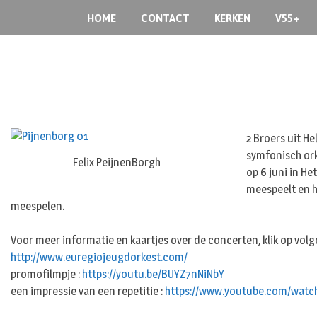
Skip
HOME
CONTACT
KERKEN
V55+
to
content
2 Broers uit H
symfonisch ork
Felix PeijnenBorgh
op 6 juni in H
meespeelt en h
meespelen.
Voor meer informatie en kaartjes over de concerten, klik op volg
http://www.euregiojeugdorkest.com/
promofilmpje :
https://youtu.be/BUYZ7nNiNbY
een impressie van een repetitie :
https://www.youtube.com/watc