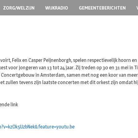
ZORG/WELZIJN
WIJKRADIO
GEMEENTEBERICHTEN
elvoirt, Felix en Casper Peijnenborgh, spelen respectievelijk hoorn
est voor jongeren van 13 tot 24 jaar. Zij treden op 30 en 31 mei in
et Concertgebouw in Amsterdam, samen met nog een koor van meer dan
et zullen tevens zijn laatste concerten met dit orkest zijn omdat 
ende link
h?v=kzOk5UzbNek&feature=youtu.be