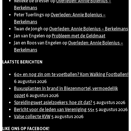
Nelleke de bresser
op
Overleden: Annie Bolenius –
Berkelmans
Peter Tuerlings
op
Overleden: Annie Bolenius –
Berkelmans
Twan de Jongh
op
Overleden: Annie Bolenius – Berkelmans
Jan van Engelen
op
Probleem met de Geldmaat
Jan en Roos van Engelen
op
Overleden: Annie Bolenius –
Berkelmans
LAATSTE BERICHTEN
60+ en nog zin om te voetballen? Kom Walking Footballen!
6 augustus 2026
Buxusplanten in brand in Biezenmortel, vermoedelijk
opzet
6 augustus 2026
Spreidingswet asielzoekers: hoe zit dat?
5 augustus 2026
Bericht voor de leden van Vereniging 55+
5 augustus 2026
Valse collecte KVW
5 augustus 2026
LIKE ONS OP FACEBOOK!