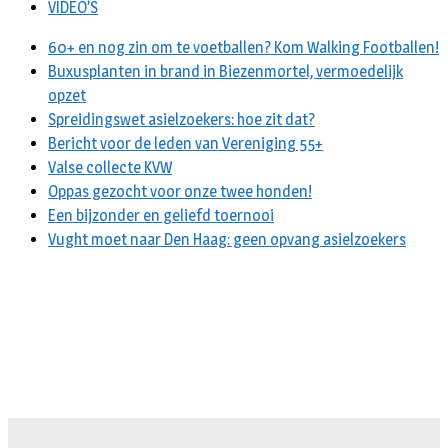
VIDEO’S
60+ en nog zin om te voetballen? Kom Walking Footballen!
Buxusplanten in brand in Biezenmortel, vermoedelijk
opzet
Spreidingswet asielzoekers: hoe zit dat?
Bericht voor de leden van Vereniging 55+
Valse collecte KVW
Oppas gezocht voor onze twee honden!
Een bijzonder en geliefd toernooi
Vught moet naar Den Haag: geen opvang asielzoekers