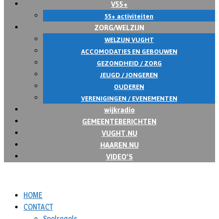
V55+
55+ activiteiten
ZORG/WELZIJN
WELZIJN VUGHT
ACCOMODATIES EN GEBOUWEN
GEZONDHEID / ZORG
JEUGD / JONGEREN
OUDEREN
VERENIGINGEN / EVENEMENTEN
wijkradio
GEMEENTEBERICHTEN
VUGHT.NU
HAAREN.NU
VIDEO’S
HOME
CONTACT
Spelregels