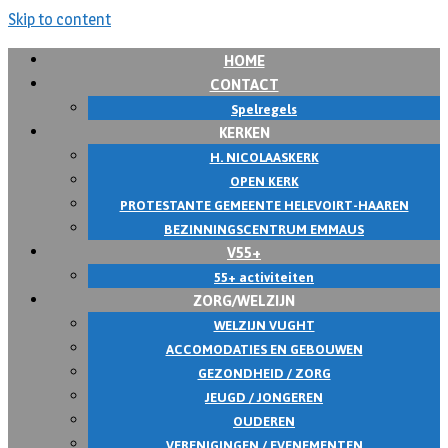
Skip to content
HOME
CONTACT
Spelregels
KERKEN
H. NICOLAASKERK
OPEN KERK
PROTESTANTE GEMEENTE HELEVOIRT-HAAREN
BEZINNINGSCENTRUM EMMAUS
V55+
55+ activiteiten
ZORG/WELZIJN
WELZIJN VUGHT
ACCOMODATIES EN GEBOUWEN
GEZONDHEID / ZORG
JEUGD / JONGEREN
OUDEREN
VERENIGINGEN / EVENEMENTEN