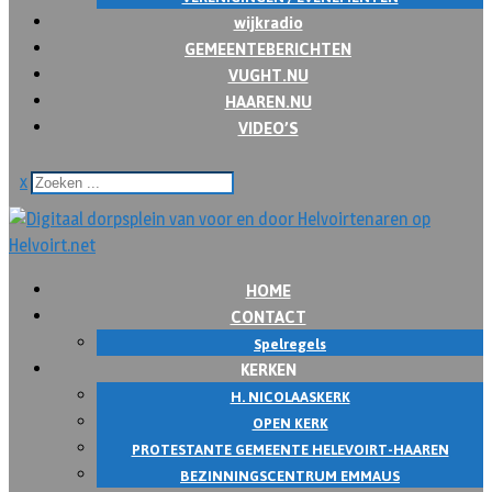
wijkradio
GEMEENTEBERICHTEN
VUGHT.NU
HAAREN.NU
VIDEO’S
x
HOME
CONTACT
Spelregels
KERKEN
H. NICOLAASKERK
OPEN KERK
PROTESTANTE GEMEENTE HELEVOIRT-HAAREN
BEZINNINGSCENTRUM EMMAUS