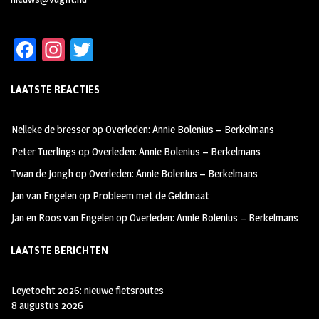
Fa
In
T
ce
st
wi
LAATSTE REACTIES
b
ag
tt
oo
ra
er
Nelleke de bresser
op
Overleden: Annie Bolenius – Berkelmans
k
m
Peter Tuerlings
op
Overleden: Annie Bolenius – Berkelmans
Twan de Jongh
op
Overleden: Annie Bolenius – Berkelmans
Jan van Engelen
op
Probleem met de Geldmaat
Jan en Roos van Engelen
op
Overleden: Annie Bolenius – Berkelmans
LAATSTE BERICHTEN
Leyetocht 2026: nieuwe fietsroutes
8 augustus 2026