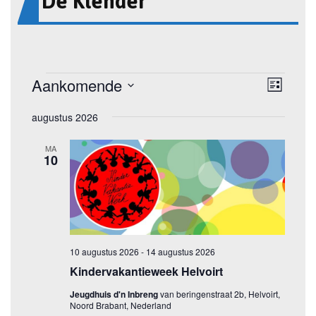
De Klender