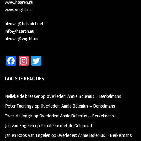
www.haaren.nu
www.vught.nu
nieuws@helvoirt.net
info@haaren.nu
nieuws@vught.nu
Fa
In
T
ce
st
wi
LAATSTE REACTIES
b
ag
tt
oo
ra
er
Nelleke de bresser
op
Overleden: Annie Bolenius – Berkelmans
k
m
Peter Tuerlings
op
Overleden: Annie Bolenius – Berkelmans
Twan de Jongh
op
Overleden: Annie Bolenius – Berkelmans
Jan van Engelen
op
Probleem met de Geldmaat
Jan en Roos van Engelen
op
Overleden: Annie Bolenius – Berkelmans