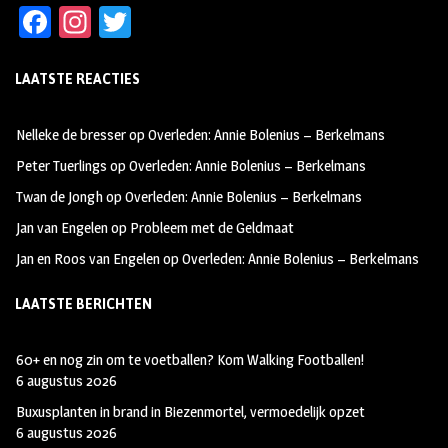
Fa
In
T
ce
st
wi
LAATSTE REACTIES
b
ag
tt
oo
ra
er
Nelleke de bresser
op
Overleden: Annie Bolenius – Berkelmans
k
m
Peter Tuerlings
op
Overleden: Annie Bolenius – Berkelmans
Twan de Jongh
op
Overleden: Annie Bolenius – Berkelmans
Jan van Engelen
op
Probleem met de Geldmaat
Jan en Roos van Engelen
op
Overleden: Annie Bolenius – Berkelmans
LAATSTE BERICHTEN
60+ en nog zin om te voetballen? Kom Walking Footballen!
6 augustus 2026
Buxusplanten in brand in Biezenmortel, vermoedelijk opzet
6 augustus 2026