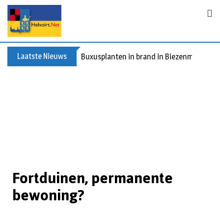
Laatste Nieuws
Buxusplanten in brand in Biezenmortel, v
Fortduinen, permanente
bewoning?