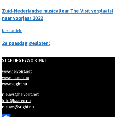
Zuid-Nederlandse musicaltour The Visit verplaatst
naar voorjaar 2022
Next article
2e paasdag gesloten!
STICHTING HELVOIRTNET
www.helvoirt.net
www.haaren.nu
www.vught.nu
nieuws@helvoirt.net
info@haaren.nu
nieuws@vught.nu