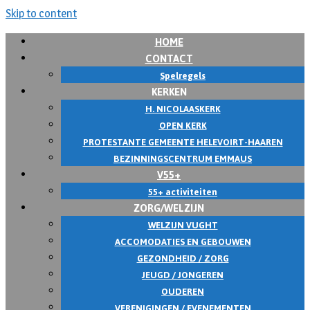
Skip to content
HOME
CONTACT
Spelregels
KERKEN
H. NICOLAASKERK
OPEN KERK
PROTESTANTE GEMEENTE HELEVOIRT-HAAREN
BEZINNINGSCENTRUM EMMAUS
V55+
55+ activiteiten
ZORG/WELZIJN
WELZIJN VUGHT
ACCOMODATIES EN GEBOUWEN
GEZONDHEID / ZORG
JEUGD / JONGEREN
OUDEREN
VERENIGINGEN / EVENEMENTEN