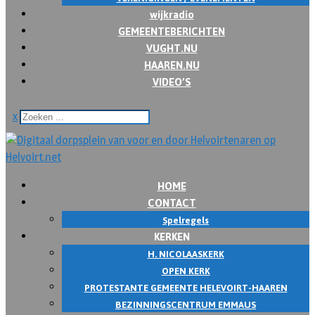
wijkradio
GEMEENTEBERICHTEN
VUGHT.NU
HAAREN.NU
VIDEO’S
x
HOME
CONTACT
Spelregels
KERKEN
H. NICOLAASKERK
OPEN KERK
PROTESTANTE GEMEENTE HELEVOIRT-HAAREN
BEZINNINGSCENTRUM EMMAUS