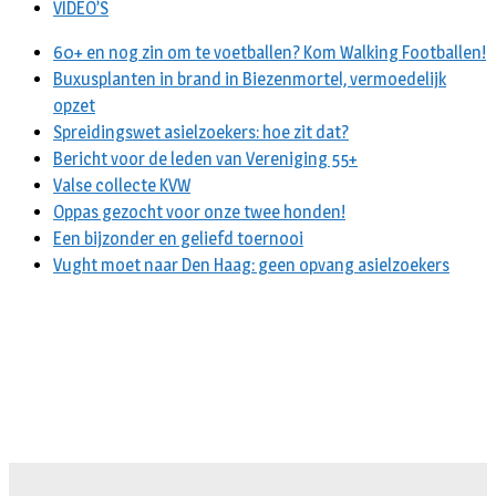
VIDEO’S
60+ en nog zin om te voetballen? Kom Walking Footballen!
Buxusplanten in brand in Biezenmortel, vermoedelijk
opzet
Spreidingswet asielzoekers: hoe zit dat?
Bericht voor de leden van Vereniging 55+
Valse collecte KVW
Oppas gezocht voor onze twee honden!
Een bijzonder en geliefd toernooi
Vught moet naar Den Haag: geen opvang asielzoekers