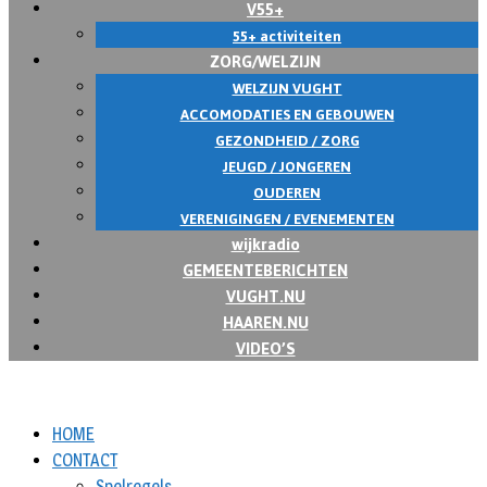
V55+
55+ activiteiten
ZORG/WELZIJN
WELZIJN VUGHT
ACCOMODATIES EN GEBOUWEN
GEZONDHEID / ZORG
JEUGD / JONGEREN
OUDEREN
VERENIGINGEN / EVENEMENTEN
wijkradio
GEMEENTEBERICHTEN
VUGHT.NU
HAAREN.NU
VIDEO’S
HOME
CONTACT
Spelregels