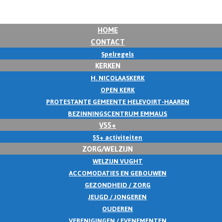
HOME
CONTACT
Spelregels
KERKEN
H. NICOLAASKERK
OPEN KERK
PROTESTANTE GEMEENTE HELEVOIRT-HAAREN
BEZINNINGSCENTRUM EMMAUS
V55+
55+ activiteiten
ZORG/WELZIJN
WELZIJN VUGHT
ACCOMODATIES EN GEBOUWEN
GEZONDHEID / ZORG
JEUGD / JONGEREN
OUDEREN
VERENIGINGEN / EVENEMENTEN