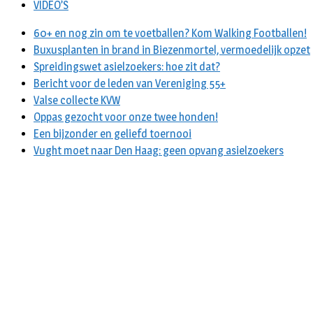
VIDEO’S
60+ en nog zin om te voetballen? Kom Walking Footballen!
Buxusplanten in brand in Biezenmortel, vermoedelijk opzet
Spreidingswet asielzoekers: hoe zit dat?
Bericht voor de leden van Vereniging 55+
Valse collecte KVW
Oppas gezocht voor onze twee honden!
Een bijzonder en geliefd toernooi
Vught moet naar Den Haag: geen opvang asielzoekers