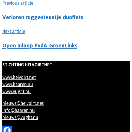
Previous article
Verloren ruggesteuntje duofiets
Next article
Open Inloop PvdA-GroenLinks
STICHTING HELVOIRTNET
www.helvoirt.net
www.haaren.nu
www.vught.nu
nieuws@helvoirt.net
info@haaren.nu
nieuws@vught.nu