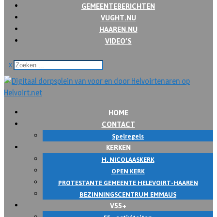
GEMEENTEBERICHTEN
VUGHT.NU
HAAREN.NU
VIDEO’S
x
HOME
CONTACT
Spelregels
KERKEN
H. NICOLAASKERK
OPEN KERK
PROTESTANTE GEMEENTE HELEVOIRT-HAAREN
BEZINNINGSCENTRUM EMMAUS
V55+