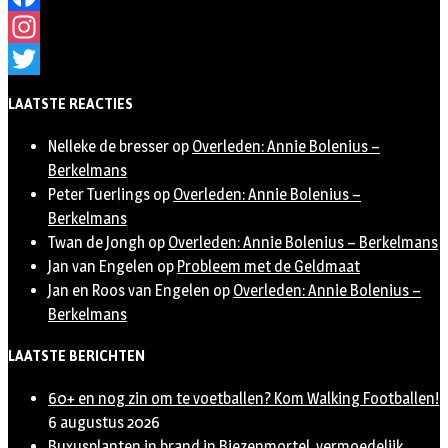
Facebook
Instagram
Twitter
LAATSTE REACTIES
Nelleke de bresser
op
Overleden: Annie Bolenius –
Berkelmans
Peter Tuerlings
op
Overleden: Annie Bolenius –
Berkelmans
Twan de Jongh
op
Overleden: Annie Bolenius – Berkelmans
Jan van Engelen
op
Probleem met de Geldmaat
Jan en Roos van Engelen
op
Overleden: Annie Bolenius –
Berkelmans
LAATSTE BERICHTEN
60+ en nog zin om te voetballen? Kom Walking Footballen!
6 augustus 2026
Buxusplanten in brand in Biezenmortel, vermoedelijk