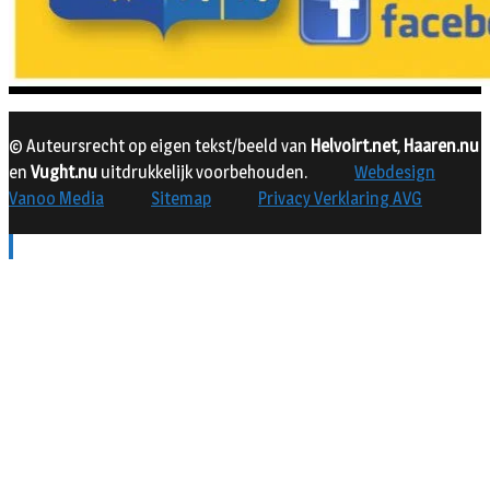
© Auteursrecht op eigen tekst/beeld van
Helvoirt.net
,
Haaren.nu
en
Vught.nu
uitdrukkelijk voorbehouden.
Webdesign
Vanoo Media
Sitemap
Privacy Verklaring AVG