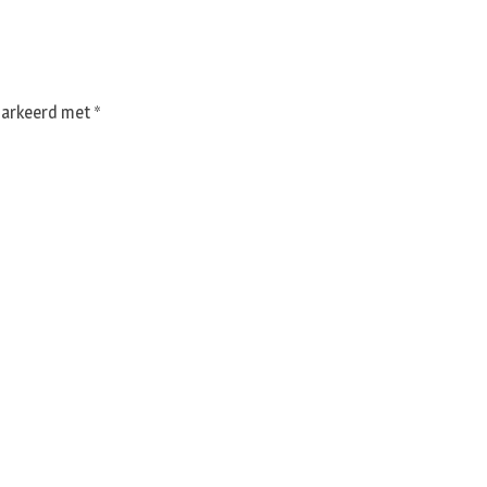
emarkeerd met
*