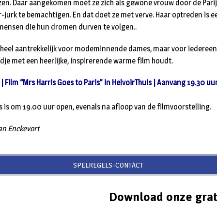
eizen. Daar aangekomen moet ze zich als gewone vrouw door de Pari
r-jurk te bemachtigen. En dat doet ze met verve. Haar optreden is
 mensen die hun dromen durven te volgen..
en heel aantrekkelijk voor modeminnende dames, maar voor iedereen
e met een heerlijke, inspirerende warme film houdt.
| Film “Mrs Harris Goes to Paris” in HelvoirThuis | Aanvang 19.30 uu
is is om 19.00 uur open, evenals na afloop van de filmvoorstelling.
an Enckevort
SPELREGELS-CONTACT
Download onze grat