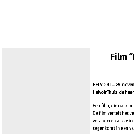
Film “
HELVOIRT – 26 novemb
HelvoirThuis: de hee
Een film, die naar 
De film vertelt het 
veranderen als ze in
tegenkomt in een van