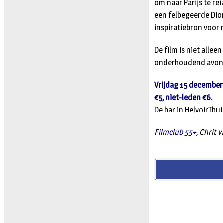
om naar Parijs te r
een felbegeerde Dio
inspiratiebron voor
De film is niet alle
onderhoudend avondj
Vrijdag 15 december 
€5, niet-leden €6.
De bar in HelvoirThu
Filmclub 55+,
Chrit v