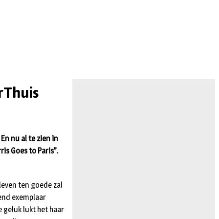
n
irThuis
n nu al te zien in
is Goes to Paris”.
 leven ten goede zal
erend exemplaar
 geluk lukt het haar