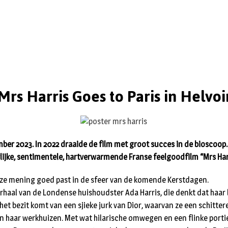
Mrs Harris Goes to Paris in Helvo
er 2023. In 2022 draaide de film met groot succes in de bioscoop. E
rlijke, sentimentele, hartverwarmende Franse feelgoodfilm “Mrs Harr
onze mening goed past in de sfeer van de komende Kerstdagen.
verhaal van de Londense huishoudster Ada Harris, die denkt dat haar
 het bezit komt van een sjieke jurk van Dior, waarvan ze een schitt
 haar werkhuizen. Met wat hilarische omwegen en een flinke portie