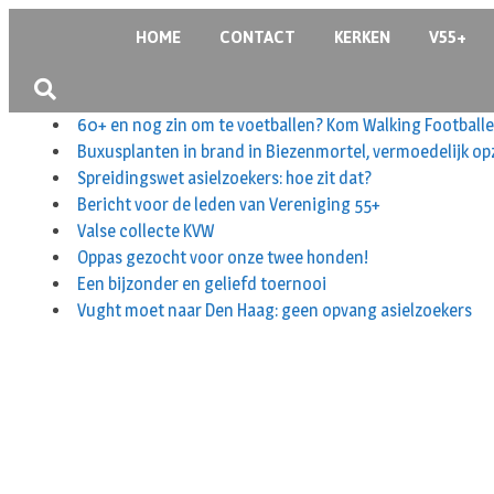
HOME
CONTACT
KERKEN
V55+
60+ en nog zin om te voetballen? Kom Walking Footballe
Buxusplanten in brand in Biezenmortel, vermoedelijk op
Spreidingswet asielzoekers: hoe zit dat?
Bericht voor de leden van Vereniging 55+
Valse collecte KVW
Oppas gezocht voor onze twee honden!
Een bijzonder en geliefd toernooi
Vught moet naar Den Haag: geen opvang asielzoekers