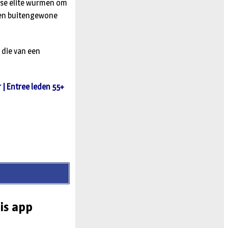
jse elite wurmen om
 een buitengewone
 die van een
r | Entree leden 55+
is app