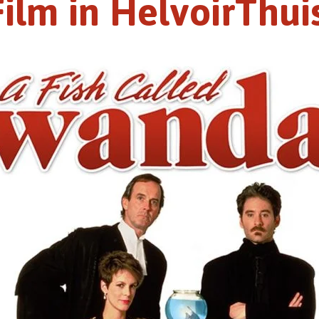
Film in HelvoirThuis