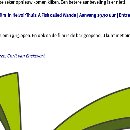
ze zeker opnieuw komen kijken. Een betere aanbeveling is er niet!
 film in HelvoirThuis: A Fish called Wanda | Aanvang 19.30 uur | Entre
jn om 19.15 open. En ook na de film is de bar geopend. U kunt met pi
ze: Chrit van Enckevort