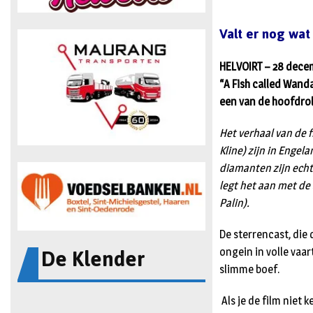
Valt er nog wat 
HELVOIRT – 28 decemb
“A Fish called Wand
een van de hoofdrol
Het verhaal van de f
Kline) zijn in Enge
diamanten zijn echte
legt het aan met de
Palin).
De sterrencast, die 
De Klender
ongein in volle vaar
slimme boef.
Als je de film niet 