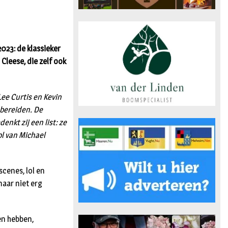
2023: de klassieker
leese, die zelf ook
Lee Curtis en Kevin
bereiden. De
enkt zij een list: ze
ol van Michael
scenes, lol en
maar niet erg
en hebben,