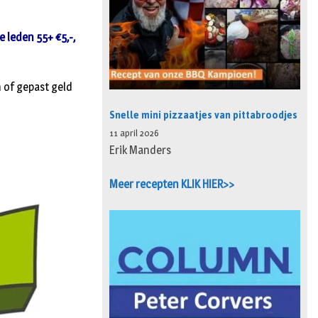
e leden 55+ €5,-,
n of gepast geld
Snelle mini pizzaatjes van pittabroodjes
11 april 2026
Erik Manders
Meer recepten KLIK HIER>>