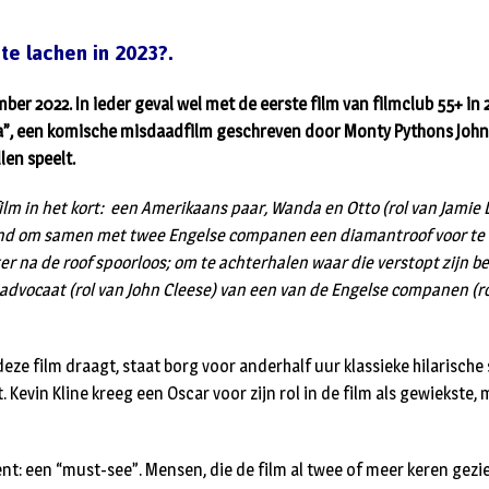
te lachen in 2023?.
er 2022. In ieder geval wel met de eerste film van filmclub 55+ in 
a”, een komische misdaadfilm geschreven door Monty Pythons John C
len speelt.
ilm in het kort: een Amerikaans paar, Wanda en Otto (rol van Jamie 
land om samen met twee Engelse companen een diamantroof voor te 
r na de roof spoorloos; om te achterhalen waar die verstopt zijn bed
 advocaat (rol van John Cleese) van een van de Engelse companen (r
deze film draagt, staat borg voor anderhalf uur klassieke hilarische 
t. Kevin Kline kreeg een Oscar voor zijn rol in de film als gewiekste, 
kent: een “must-see”. Mensen, die de film al twee of meer keren gezi