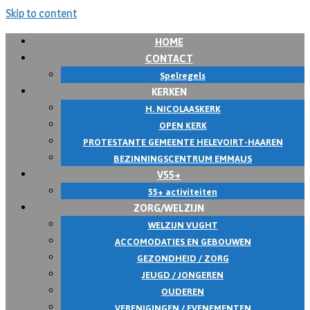
Skip to content
HOME
CONTACT
Spelregels
KERKEN
H. NICOLAASKERK
OPEN KERK
PROTESTANTE GEMEENTE HELEVOIRT-HAAREN
BEZINNINGSCENTRUM EMMAUS
V55+
55+ activiteiten
ZORG/WELZIJN
WELZIJN VUGHT
ACCOMODATIES EN GEBOUWEN
GEZONDHEID / ZORG
JEUGD / JONGEREN
OUDEREN
VERENIGINGEN / EVENEMENTEN