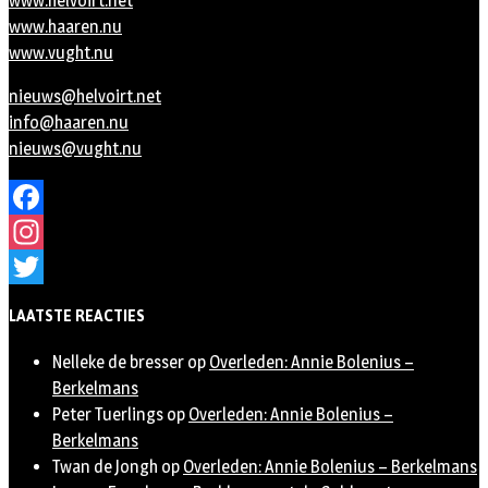
www.helvoirt.net
www.haaren.nu
www.vught.nu
nieuws@helvoirt.net
info@haaren.nu
nieuws@vught.nu
Facebook
Instagram
Twitter
LAATSTE REACTIES
Nelleke de bresser
op
Overleden: Annie Bolenius –
Berkelmans
Peter Tuerlings
op
Overleden: Annie Bolenius –
Berkelmans
Twan de Jongh
op
Overleden: Annie Bolenius – Berkelmans