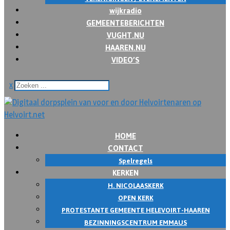
wijkradio
GEMEENTEBERICHTEN
VUGHT.NU
HAAREN.NU
VIDEO’S
x
HOME
CONTACT
Spelregels
KERKEN
H. NICOLAASKERK
OPEN KERK
PROTESTANTE GEMEENTE HELEVOIRT-HAAREN
BEZINNINGSCENTRUM EMMAUS