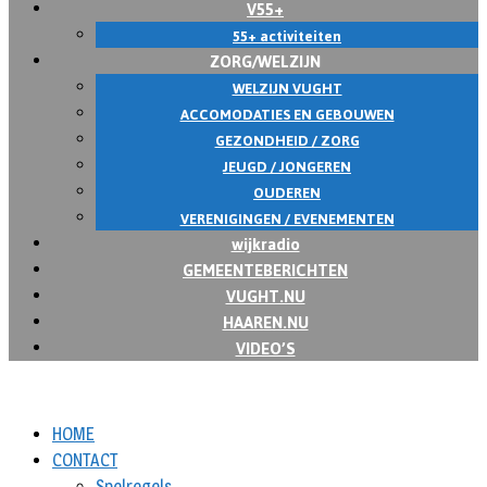
V55+
55+ activiteiten
ZORG/WELZIJN
WELZIJN VUGHT
ACCOMODATIES EN GEBOUWEN
GEZONDHEID / ZORG
JEUGD / JONGEREN
OUDEREN
VERENIGINGEN / EVENEMENTEN
wijkradio
GEMEENTEBERICHTEN
VUGHT.NU
HAAREN.NU
VIDEO’S
HOME
CONTACT
Spelregels