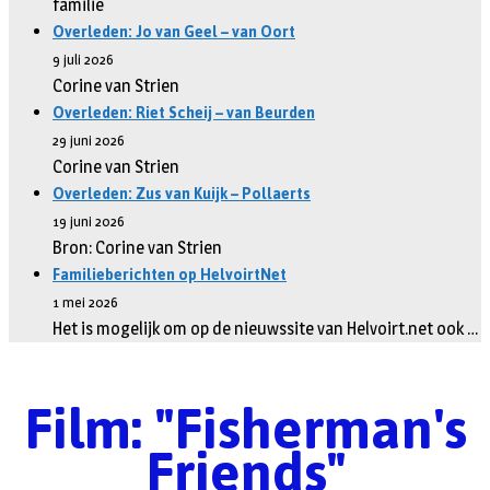
familie
Overleden: Jo van Geel – van Oort
9 juli 2026
Corine van Strien
Overleden: Riet Scheij – van Beurden
29 juni 2026
Corine van Strien
Overleden: Zus van Kuijk – Pollaerts
19 juni 2026
Bron: Corine van Strien
Familieberichten op HelvoirtNet
1 mei 2026
Het is mogelijk om op de nieuwssite van Helvoirt.net ook …
Film: "Fisherman's
Friends"