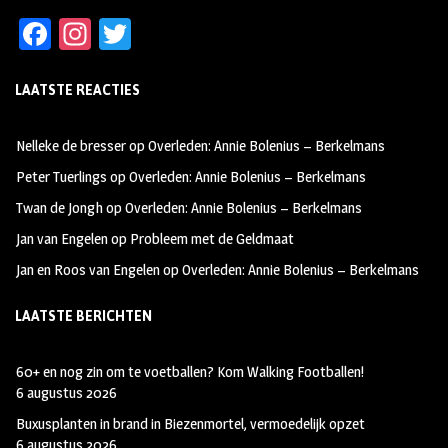
Fa
In
T
ce
st
wi
LAATSTE REACTIES
b
ag
tt
oo
ra
er
Nelleke de bresser
op
Overleden: Annie Bolenius – Berkelmans
k
m
Peter Tuerlings
op
Overleden: Annie Bolenius – Berkelmans
Twan de Jongh
op
Overleden: Annie Bolenius – Berkelmans
Jan van Engelen
op
Probleem met de Geldmaat
Jan en Roos van Engelen
op
Overleden: Annie Bolenius – Berkelmans
LAATSTE BERICHTEN
60+ en nog zin om te voetballen? Kom Walking Footballen!
6 augustus 2026
Buxusplanten in brand in Biezenmortel, vermoedelijk opzet
6 augustus 2026