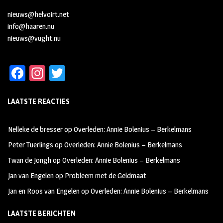
nieuws@helvoirt.net
info@haaren.nu
nieuws@vught.nu
Fa
In
T
ce
st
wi
LAATSTE REACTIES
b
ag
tt
oo
ra
er
Nelleke de bresser
op
Overleden: Annie Bolenius – Berkelmans
k
m
Peter Tuerlings
op
Overleden: Annie Bolenius – Berkelmans
Twan de Jongh
op
Overleden: Annie Bolenius – Berkelmans
Jan van Engelen
op
Probleem met de Geldmaat
Jan en Roos van Engelen
op
Overleden: Annie Bolenius – Berkelmans
LAATSTE BERICHTEN