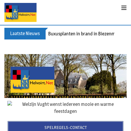
Laatste Nieuws
Spreidingswet asielzoekers: hoe zit dat?
SPELREGELS-CONTACT