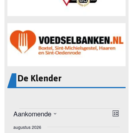
De Klender