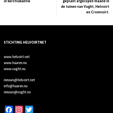
in kerstvakantie
geplant afgelopen maand in
de tuinen van Vught, Helvoirt
en Cromvoirt.
STICHTING HELVOIRTNET
www.helvoirt.net
www.haaren.nu
www.vught.nu
nieuws@helvoirt.net
info@haaren.nu
nieuws@vught.nu
Fa
In
T