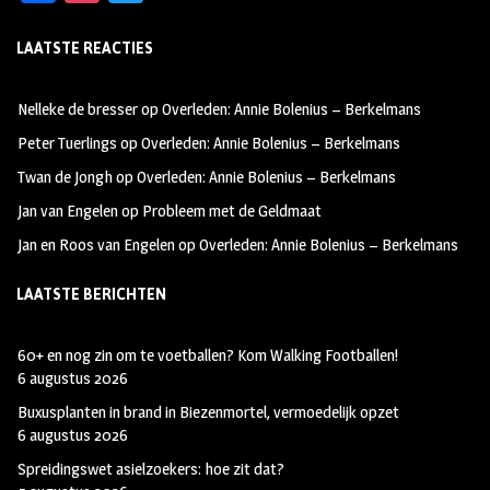
ce
st
wi
LAATSTE REACTIES
b
ag
tt
oo
ra
er
Nelleke de bresser
op
Overleden: Annie Bolenius – Berkelmans
k
m
Peter Tuerlings
op
Overleden: Annie Bolenius – Berkelmans
Twan de Jongh
op
Overleden: Annie Bolenius – Berkelmans
Jan van Engelen
op
Probleem met de Geldmaat
Jan en Roos van Engelen
op
Overleden: Annie Bolenius – Berkelmans
LAATSTE BERICHTEN
60+ en nog zin om te voetballen? Kom Walking Footballen!
6 augustus 2026
Buxusplanten in brand in Biezenmortel, vermoedelijk opzet
6 augustus 2026
Spreidingswet asielzoekers: hoe zit dat?