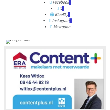
Facebook
X
BlueSky
Instagram
Mastodon