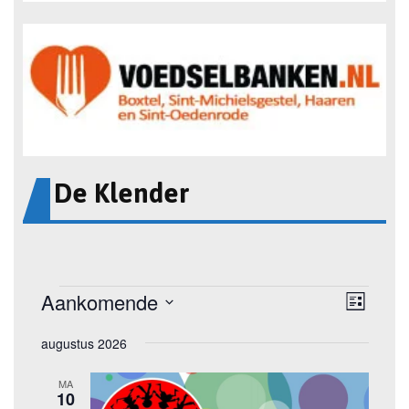
De Klender