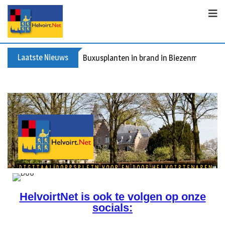
Laatste Nieuws
Buxusplanten in brand in Biezenmortel, v
HelvoirtNet is ook te volgen op onze
socials: