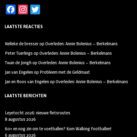
Fa
In
T
ce
st
wi
LAATSTE REACTIES
b
ag
tt
oo
ra
er
Nelleke de bresser
op
Overleden: Annie Bolenius – Berkelmans
k
m
Peter Tuerlings
op
Overleden: Annie Bolenius – Berkelmans
Twan de Jongh
op
Overleden: Annie Bolenius – Berkelmans
Jan van Engelen
op
Probleem met de Geldmaat
Jan en Roos van Engelen
op
Overleden: Annie Bolenius – Berkelmans
LAATSTE BERICHTEN
Leyetocht 2026: nieuwe fietsroutes
8 augustus 2026
60+ en nog zin om te voetballen? Kom Walking Footballen!
6 augustus 2026