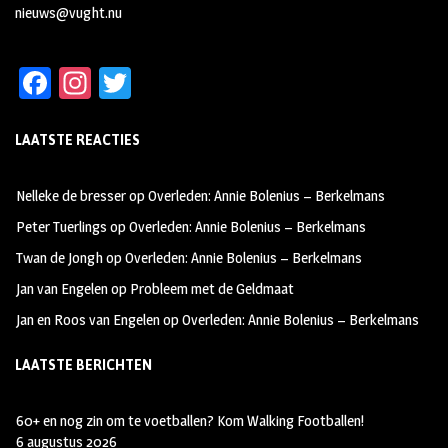
nieuws@vught.nu
Fa
In
T
ce
st
wi
LAATSTE REACTIES
b
ag
tt
oo
ra
er
Nelleke de bresser
op
Overleden: Annie Bolenius – Berkelmans
k
m
Peter Tuerlings
op
Overleden: Annie Bolenius – Berkelmans
Twan de Jongh
op
Overleden: Annie Bolenius – Berkelmans
Jan van Engelen
op
Probleem met de Geldmaat
Jan en Roos van Engelen
op
Overleden: Annie Bolenius – Berkelmans
LAATSTE BERICHTEN
60+ en nog zin om te voetballen? Kom Walking Footballen!
6 augustus 2026